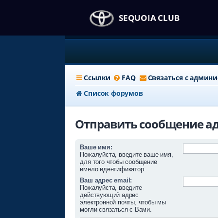
SEQUOIA CLUB
Ссылки
FAQ
Связаться с админ
Список форумов
Отправить сообщение а
Ваше имя:
Пожалуйста, введите ваше имя,
для того чтобы сообщение
имело идентификатор.
Ваш адрес email:
Пожалуйста, введите
действующий адрес
электронной почты, чтобы мы
могли связаться с Вами.