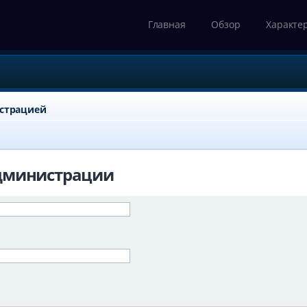
Главная
Обзор
Характе
истрацией
дминистрации