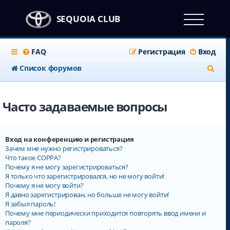
SEQUOIA CLUB
FAQ
Регистрация
Вход
П
Список форумов
о
и
Часто задаваемые вопросы
с
к
Вход на конференцию и регистрация
Зачем мне нужно регистрироваться?
Что такое COPPA?
Почему я не могу зарегистрироваться?
Я только что зарегистрировался, но не могу войти!
Почему я не могу войти?
Я давно зарегистрирован, но больше не могу войти!
Я забыл пароль!
Почему мне периодически приходится повторять ввод имени и
пароля?