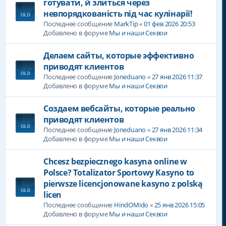
готувати, й злиться через
невпорядкованість під час кулінарії!
Последнее сообщение
MarkTip
«
01 фев 2026 20:53
Добавлено в форуме
Мы и наши Секвои
Делаем сайты, которые эффективно
приводят клиентов
Последнее сообщение
Joneduano
«
27 янв 2026 11:37
Добавлено в форуме
Мы и наши Секвои
Создаем вебсайты, которые реально
приводят клиентов
Последнее сообщение
Joneduano
«
27 янв 2026 11:34
Добавлено в форуме
Мы и наши Секвои
Chcesz bezpiecznego kasyna online w
Polsce? Totalizator Sportowy Kasyno to
pierwsze licencjonowane kasyno z polską
licen
Последнее сообщение
HindOMido
«
25 янв 2026 15:05
Добавлено в форуме
Мы и наши Секвои