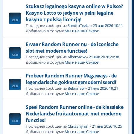
Szukasz legalnego kasyna online w Polsce?
Kasyno Lotto to jedyne w pełni legalne
kasyno z polską licencją!
Последнее сообщение
SandraTeeta
«
25 янв 2026 10:11
Добавлено в форуме
Мы и наши Секвои
Ervaar Random Runner nu - de iconische
slot met moderne functies!
Последнее сообщение
AlberMow
«
21 янв 2026 20:38
Добавлено в форуме
Мы и наши Секвои
Probeer Random Runner Megaways - de
legendarische gokkast gemoderniseerd!
Последнее сообщение
Belennaw
«
21 янв 2026 19:21
Добавлено в форуме
Мы и наши Секвои
Speel Random Runner online - de klassieke
Nederlandse fruitautomaat met moderne
functies!
Последнее сообщение
Claraanymn
«
21 янв 2026 16:25
Добавлено в форуме
Мы и наши Секвои