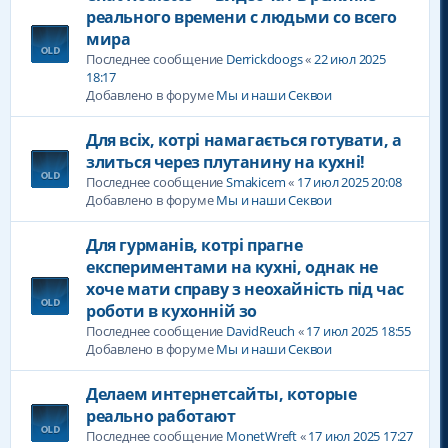
реального времени с людьми со всего
мира
Последнее сообщение
Derrickdoogs
«
22 июл 2025
18:17
Добавлено в форуме
Мы и наши Секвои
Для всіх, котрі намагається готувати, а
злиться через плутанину на кухні!
Последнее сообщение
Smakicem
«
17 июл 2025 20:08
Добавлено в форуме
Мы и наши Секвои
Для гурманів, котрі прагне
експериментами на кухні, однак не
хоче мати справу з неохайність під час
роботи в кухонній зо
Последнее сообщение
DavidReuch
«
17 июл 2025 18:55
Добавлено в форуме
Мы и наши Секвои
Делаем интернетсайты, которые
реально работают
Последнее сообщение
MonetWreft
«
17 июл 2025 17:27