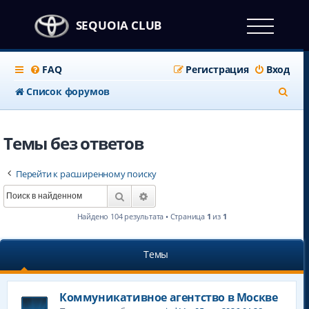
SEQUOIA CLUB
FAQ
Регистрация
Вход
П
Список форумов
о
и
Темы без ответов
с
Перейти к расширенному поиску
к
Поиск
Расширенный поиск
Найдено 104 результата • Страница
1
из
1
Темы
Коммуникативное агентство в Москве