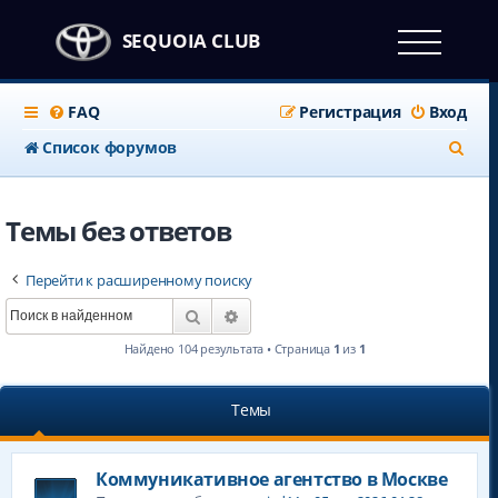
SEQUOIA CLUB
FAQ
Регистрация
Вход
П
Список форумов
о
и
Темы без ответов
с
Перейти к расширенному поиску
к
Поиск
Расширенный поиск
Найдено 104 результата • Страница
1
из
1
Темы
Коммуникативное агентство в Москве