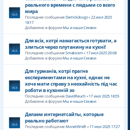
реального времени с людьми со всего
мира
Последнее сообщение
Derrickdoogs
«
22 июл 2025
18:17
Добавлено в форуме
Мы и наши Секвои
Для всіх, котрі намагається готувати, а
злиться через плутанину на кухні!
Последнее сообщение
Smakicem
«
17 июл 2025 20:08
Добавлено в форуме
Мы и наши Секвои
Для гурманів, котрі прагне
експериментами на кухні, однак не
хоче мати справу з неохайність під час
роботи в кухонній зо
Последнее сообщение
DavidReuch
«
17 июл 2025 18:55
Добавлено в форуме
Мы и наши Секвои
Делаем интернетсайты, которые
реально работают
Последнее сообщение
MonetWreft
«
17 июл 2025 17:27