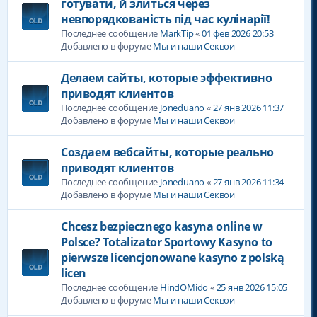
готувати, й злиться через
невпорядкованість під час кулінарії!
Последнее сообщение
MarkTip
«
01 фев 2026 20:53
Добавлено в форуме
Мы и наши Секвои
Делаем сайты, которые эффективно
приводят клиентов
Последнее сообщение
Joneduano
«
27 янв 2026 11:37
Добавлено в форуме
Мы и наши Секвои
Создаем вебсайты, которые реально
приводят клиентов
Последнее сообщение
Joneduano
«
27 янв 2026 11:34
Добавлено в форуме
Мы и наши Секвои
Chcesz bezpiecznego kasyna online w
Polsce? Totalizator Sportowy Kasyno to
pierwsze licencjonowane kasyno z polską
licen
Последнее сообщение
HindOMido
«
25 янв 2026 15:05
Добавлено в форуме
Мы и наши Секвои