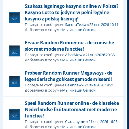
Szukasz legalnego kasyna online w Polsce?
Kasyno Lotto to jedyne w pełni legalne
kasyno z polską licencją!
Последнее сообщение
SandraTeeta
«
25 янв 2026 10:11
Добавлено в форуме
Мы и наши Секвои
Ervaar Random Runner nu - de iconische
slot met moderne functies!
Последнее сообщение
AlberMow
«
21 янв 2026 20:38
Добавлено в форуме
Мы и наши Секвои
Probeer Random Runner Megaways - de
legendarische gokkast gemoderniseerd!
Последнее сообщение
Belennaw
«
21 янв 2026 19:21
Добавлено в форуме
Мы и наши Секвои
Speel Random Runner online - de klassieke
Nederlandse fruitautomaat met moderne
functies!
Последнее сообщение
Claraanymn
«
21 янв 2026 16:25
Добавлено в форуме
Мы и наши Секвои