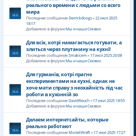
реального времени с людьми со всего
мира
Последнее сообщение
Derrickdoogs
«
22 июл 2025
18:17
Добавлено в форуме
Мы и наши Секвои
Для всіх, котрі намагається готувати, а
злиться через плутанину на кухні!
Последнее сообщение
Smakicem
«
17 июл 2025 20:08
Добавлено в форуме
Мы и наши Секвои
Для гурманів, котрі прагне
експериментами на кухні, однак не
хоче мати справу з неохайність під час
роботи в кухонній зо
Последнее сообщение
DavidReuch
«
17 июл 2025 18:55
Добавлено в форуме
Мы и наши Секвои
Делаем интернетсайты, которые
реально работают
Последнее сообщение
MonetWreft
«
17 июл 2025 17:27