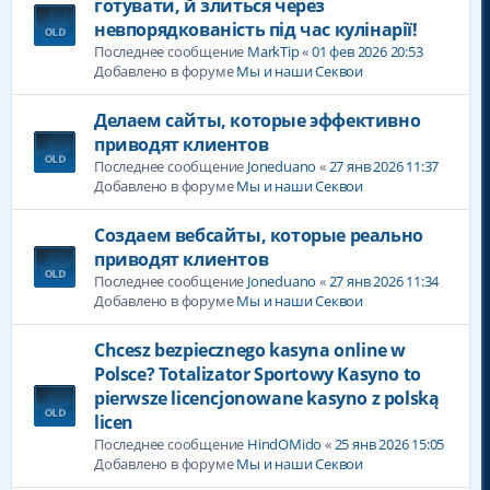
готувати, й злиться через
невпорядкованість під час кулінарії!
Последнее сообщение
MarkTip
«
01 фев 2026 20:53
Добавлено в форуме
Мы и наши Секвои
Делаем сайты, которые эффективно
приводят клиентов
Последнее сообщение
Joneduano
«
27 янв 2026 11:37
Добавлено в форуме
Мы и наши Секвои
Создаем вебсайты, которые реально
приводят клиентов
Последнее сообщение
Joneduano
«
27 янв 2026 11:34
Добавлено в форуме
Мы и наши Секвои
Chcesz bezpiecznego kasyna online w
Polsce? Totalizator Sportowy Kasyno to
pierwsze licencjonowane kasyno z polską
licen
Последнее сообщение
HindOMido
«
25 янв 2026 15:05
Добавлено в форуме
Мы и наши Секвои