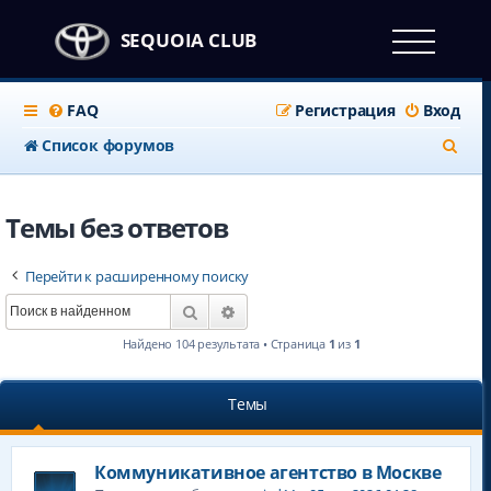
SEQUOIA CLUB
FAQ
Регистрация
Вход
П
Список форумов
о
и
Темы без ответов
с
Перейти к расширенному поиску
к
Поиск
Расширенный поиск
Найдено 104 результата • Страница
1
из
1
Темы
Коммуникативное агентство в Москве