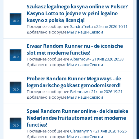
Szukasz legalnego kasyna online w Polsce?
Kasyno Lotto to jedyne w pełni legalne
kasyno z polską licencją!
Последнее сообщение
SandraTeeta
«
25 янв 2026 10:11
Добавлено в форуме
Мы и наши Секвои
Ervaar Random Runner nu - de iconische
slot met moderne functies!
Последнее сообщение
AlberMow
«
21 янв 2026 20:38
Добавлено в форуме
Мы и наши Секвои
Probeer Random Runner Megaways - de
legendarische gokkast gemoderniseerd!
Последнее сообщение
Belennaw
«
21 янв 2026 19:21
Добавлено в форуме
Мы и наши Секвои
Speel Random Runner online - de klassieke
Nederlandse fruitautomaat met moderne
functies!
Последнее сообщение
Claraanymn
«
21 янв 2026 16:25
Добавлено в форуме
Мы и наши Секвои