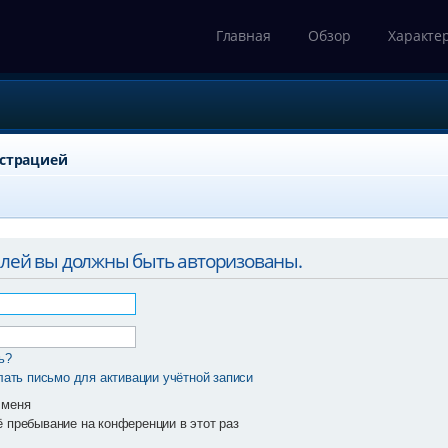
Главная
Обзор
Характе
истрацией
елей вы должны быть авторизованы.
ь?
ать письмо для активации учётной записи
 меня
 пребывание на конференции в этот раз