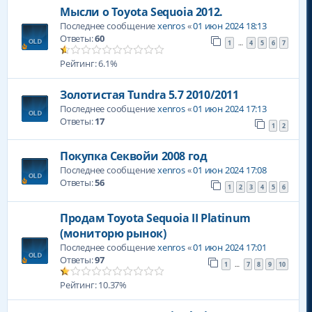
Мысли о Toyota Sequoia 2012.
Последнее сообщение
xenros
«
01 июн 2024 18:13
Ответы:
60
1
4
5
6
7
…
Рейтинг: 6.1%
Золотистая Tundra 5.7 2010/2011
Последнее сообщение
xenros
«
01 июн 2024 17:13
Ответы:
17
1
2
Покупка Секвойи 2008 год
Последнее сообщение
xenros
«
01 июн 2024 17:08
Ответы:
56
1
2
3
4
5
6
Продам Toyota Sequoia II Platinum
(мониторю рынок)
Последнее сообщение
xenros
«
01 июн 2024 17:01
Ответы:
97
1
7
8
9
10
…
Рейтинг: 10.37%