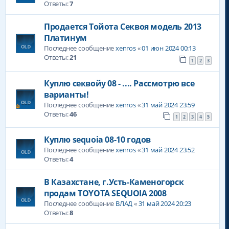
Ответы:
7
Продается Тойота Секвоя модель 2013
Платинум
Последнее сообщение
xenros
«
01 июн 2024 00:13
Ответы:
21
1
2
3
Куплю секвойу 08 - .... Рассмотрю все
варианты!
Последнее сообщение
xenros
«
31 май 2024 23:59
Ответы:
46
1
2
3
4
5
Куплю sequoia 08-10 годов
Последнее сообщение
xenros
«
31 май 2024 23:52
Ответы:
4
В Казахстане, г.Усть-Каменогорск
продам TOYOTA SEQUOIA 2008
Последнее сообщение
ВЛАД
«
31 май 2024 20:23
Ответы:
8