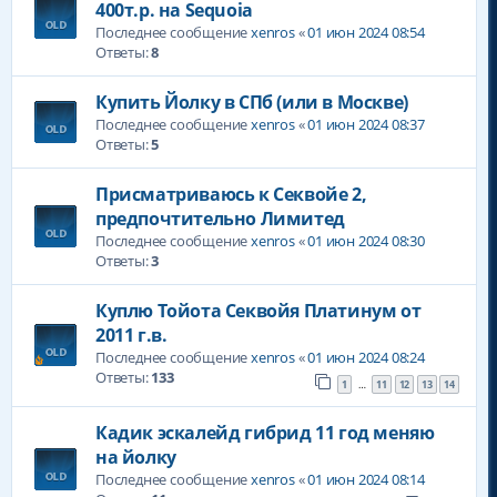
400т.р. на Sequoia
Последнее сообщение
xenros
«
01 июн 2024 08:54
Ответы:
8
Купить Йолку в СПб (или в Москве)
Последнее сообщение
xenros
«
01 июн 2024 08:37
Ответы:
5
Присматриваюсь к Секвойе 2,
предпочтительно Лимитед
Последнее сообщение
xenros
«
01 июн 2024 08:30
Ответы:
3
Куплю Тойота Секвойя Платинум от
2011 г.в.
Последнее сообщение
xenros
«
01 июн 2024 08:24
Ответы:
133
1
11
12
13
14
…
Кадик эскалейд гибрид 11 год меняю
на йолку
Последнее сообщение
xenros
«
01 июн 2024 08:14