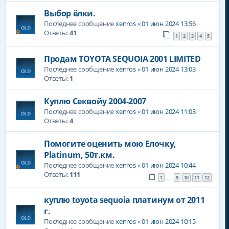
Выбор ёлки.
Последнее сообщение
xenros
«
01 июн 2024 13:56
Ответы:
41
1
2
3
4
5
Продам TOYOTA SEQUOIA 2001 LIMITED
Последнее сообщение
xenros
«
01 июн 2024 13:03
Ответы:
1
Куплю Секвойу 2004-2007
Последнее сообщение
xenros
«
01 июн 2024 11:03
Ответы:
4
Помогите оценить мою Елочку,
Platinum, 50т.км.
Последнее сообщение
xenros
«
01 июн 2024 10:44
Ответы:
111
1
9
10
11
12
…
куплю toyota sequoia платинум от 2011
г.
Последнее сообщение
xenros
«
01 июн 2024 10:15