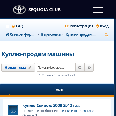
SEQUOIA CLUB
FAQ
Регистрация
Вход
П
Список форумов
Барахолка
Куплю-продам машины
о
и
Куплю-продам машины
с
к
Поиск
Расширенны
Новая тема
162 темы • Страница
1
из
1
Темы
куплю Секвою 2008-2012 г.в.
Последнее сообщение
itee
«
04 июн 2026 13:32
Ответы:
1