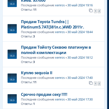
Киев. $57000
Последнее сообщение
xenros
«
30 май 2024 19:16
Ответы:
11
1
2
Продам Toyota Tundra||
Platinum5.7AT(381л.с.)4WD 2011г.
Последнее сообщение
xenros
«
30 май 2024 18:44
Ответы:
3
Продам Тойоту Секвою платинум в
полной комплектации
Последнее сообщение
xenros
«
30 май 2024 18:12
Ответы:
3
Куплю sequoia II
Последнее сообщение
xenros
«
30 май 2024 17:40
Ответы:
11
1
2
Срочно продам секу !!!!!
Последнее сообщение
xenros
«
30 май 2024 17:30
Ответы:
1