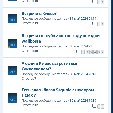
Ответы:
10
1
2
Встреча в Киеве?
Последнее сообщение
xenros
«
31 май 2024 01:14
Ответы:
19
1
2
Встреча соклубников по ходу поездки
wallbossa
Последнее сообщение
xenros
«
30 май 2024 23:05
Ответы:
50
1
2
3
4
5
6
А если в Киеве встретиться
Секвоеводам?
Последнее сообщение
xenros
«
30 май 2024 20:47
Ответы:
7
Есть здесь белая Sequoia с номером
ПСИХ ?
Последнее сообщение
xenros
«
30 май 2024 19:39
Ответы:
12
1
2