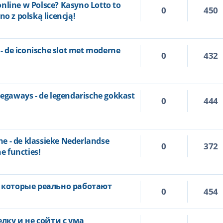
nline w Polsce? Kasyno Lotto to
0
450
no z polską licencją!
 de iconische slot met moderne
0
432
gaways - de legendarische gokkast
0
444
e - de klassieke Nederlandse
0
372
 functies!
 которые реально работают
0
454
лку и не сойти с ума