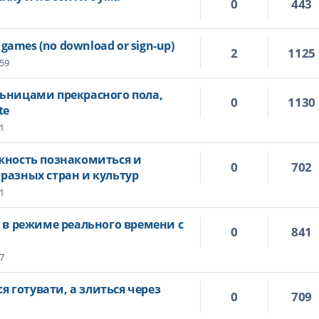
0
443
 games (no download or sign-up)
2
1125
:59
льницами прекрасного пола,
0
1130
te
1
жность познакомиться и
0
702
разных стран и культур
1
т в режиме реального времени с
0
841
7
ся готувати, а злиться через
0
709