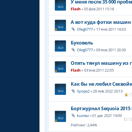
У меня после 35 000 пробе
Flash
» 05 фев 2011 15:18
А вот куда фотки машин
Oleg6777
» 17 янв 2011 14:03
Буковель
Oleg6777
» 09 янв 2011 20:30
Опять тянул машину из гр
Flash
» 03 янв 2011 22:05
Как бы не любил Секвойку,
Syopa2
» 28 янв 2022 20:13
Бортжурнал Sequoia 2015
kusnez
» 01 дек 2021 19:09
Рейтинг: 2.44%