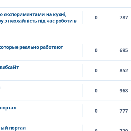
не експериментами на кухні,
0
787
у з неохайність під час роботи в
которые реально работают
0
695
вебсайт
0
852
л
0
968
портал
0
777
ый портал
0
729