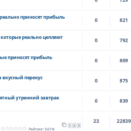
 реально приносят прибыль
0
821
 которые реально цепляют
0
792
рые приносят прибыль
0
809
а вкусный перекус
0
875
иятный утренний завтрак
0
839
23
2283
1
2
3
Рейтинг: 0.61%