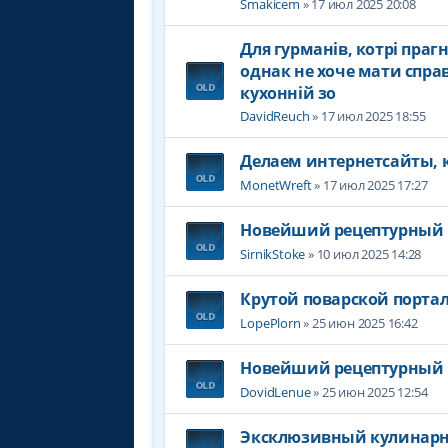
Smakicem
» 17 июл 2025 20:08
Для гурманів, котрі праг
однак не хоче мати справ
кухонній зо
DavidReuch
» 17 июл 2025 18:55
Делаем интернетсайты, 
MonetWreft
» 17 июл 2025 17:27
Новейший рецептурный 
SirnikStoke
» 10 июл 2025 14:28
Крутой поварской порта
LopePlorn
» 25 июн 2025 16:42
Новейший рецептурный 
DovidLenue
» 25 июн 2025 12:54
Эксклюзивный кулинарн