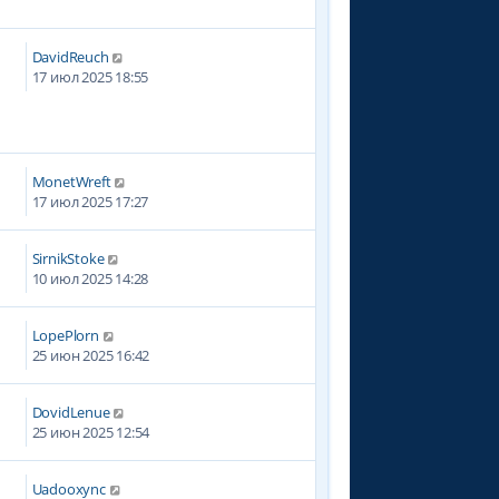
DavidReuch
17 июл 2025 18:55
MonetWreft
17 июл 2025 17:27
SirnikStoke
10 июл 2025 14:28
LopePlorn
25 июн 2025 16:42
DovidLenue
25 июн 2025 12:54
Uadooxync