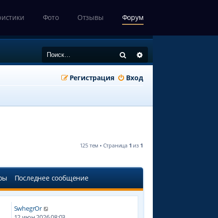
ристики
Фото
Отзывы
Форум
Поиск
Расширенный поиск
Регистрация
Вход
125 тем • Страница
1
из
1
ры
Последнее сообщение
SwhegrOr
12 июн 2026 08:03