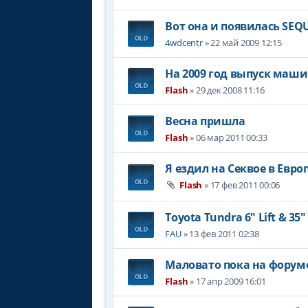
Вот она и появилась SEQUO
4wdcentr
» 22 май 2009 12:15
На 2009 год выпуск маш
Flash
» 29 дек 2008 11:16
Весна пришла
Flash
» 06 мар 2011 00:33
Я ездил на Секвое в Евро
Flash
» 17 фев 2011 00:06
Toyota Tundra 6" Lift & 35
FAU
» 13 фев 2011 02:38
Маловато пока на форум
Flash
» 17 апр 2009 16:01