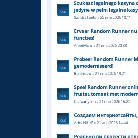
Szukasz legalnego kasyna o
jedyne w pełni legalne kasy
SandraTeeta
» 25 янв 2026 10:11
Ervaar Random Runner nu -
functies!
AlberMow
» 21 янв 2026 20:38
Probeer Random Runner Me
gemoderniseerd!
Belennaw
» 21 янв 2026 19:21
Speel Random Runner onlin
fruitautomaat met moderne
Claraanymn
» 21 янв 2026 16:25
Создаем интернетсайты,
ArinaNibrE
» 21 янв 2026 14:44
Реально ли провести отде