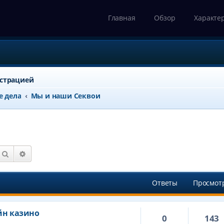
Главная
Обзор
Характе
истрацией
е дела
Мы и наши Секвои
Поиск
Расширенный поиск
Ответы
Просмот
йн казино
0
143