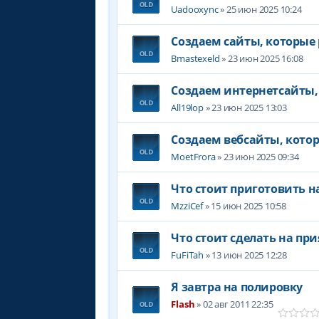
Uadooxync
» 25 июн 2025 10:24
Создаем сайты, которые
Bmastexeld
» 23 июн 2025 16:08
Создаем интернетсайты,
All19lop
» 23 июн 2025 13:03
Создаем вебсайты, кото
MoetFrora
» 23 июн 2025 09:34
Что стоит приготовить н
MzziCef
» 15 июн 2025 10:58
Что стоит сделать на пр
FuFiTah
» 13 июн 2025 12:28
Я завтра на полировку
Flash
» 02 авг 2011 22:35