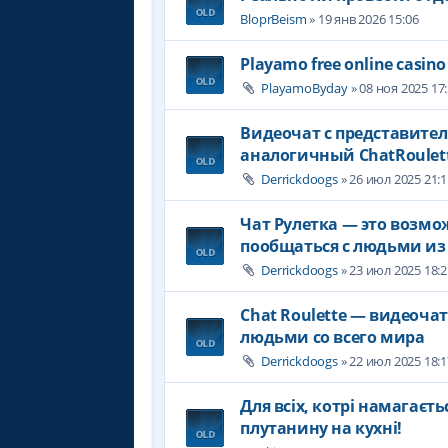
BloprBeism
» 19 янв 2026 15:06
Playamo free online casino
PlayamoByday
» 08 ноя 2025 17
Видеочат с представите
аналогичный ChatRoulet
Derrickdoogs
» 26 июл 2025 21:1
Чат Рулетка — это возмо
пообщаться с людьми из 
Derrickdoogs
» 23 июл 2025 18:2
Chat Roulette — видеоча
людьми со всего мира
Derrickdoogs
» 22 июл 2025 18:1
Для всіх, котрі намагаєть
плутанину на кухні!