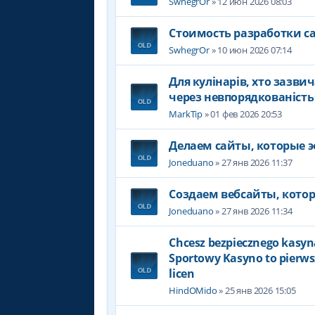
SwhegrOr
» 12 июн 2026 08:03
Стоимость разработки с
SwhegrOr
» 10 июн 2026 07:14
Для кулінарів, хто зазви
через невпорядкованість п
MarkTip
» 01 фев 2026 20:53
Делаем сайты, которые 
Joneduano
» 27 янв 2026 11:37
Создаем вебсайты, кото
Joneduano
» 27 янв 2026 11:34
Chcesz bezpiecznego kasyna
Sportowy Kasyno to pierws
licen
HindOMido
» 25 янв 2026 15:05