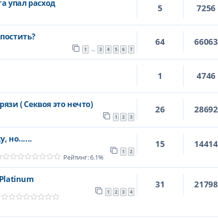
га упал расход
5
7256
 постить?
64
6606
1
3
4
5
6
7
…
1
4746
язи ( Секвоя это нечто)
26
2869
1
2
3
 но......
15
1441
1
2
Рейтинг: 6.1%
 Platinum
31
2179
1
2
3
4