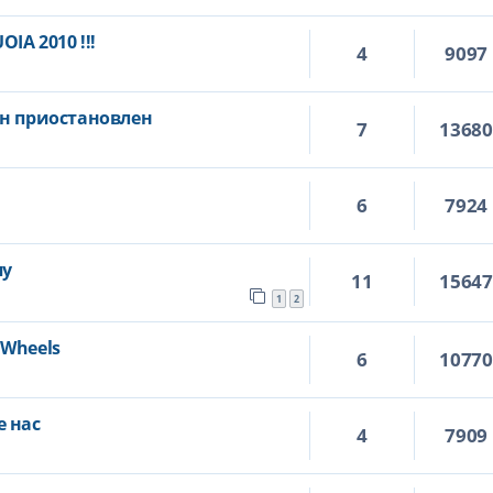
IA 2010 !!!
4
9097
ин приостановлен
7
1368
6
7924
пу
11
1564
1
2
" Wheels
6
1077
е нас
4
7909