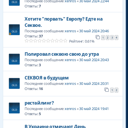
Последнее сообщение
xenros
«
30 май 2024 22:44
Ответы:
7
Хотите "порвать" Европу? Едте на
Секвое.
Последнее сообщение
xenros
«
30 май 2024 20:46
Ответы:
37
1
2
3
4
Рейтинг: 0.61%
Полировал секвою свою до утра
Последнее сообщение
xenros
«
30 май 2024 20:43
Ответы:
3
СЕКВОЯ в будущем
Последнее сообщение
xenros
«
30 май 2024 20:31
Ответы:
16
1
2
рестайлинг?
Последнее сообщение
xenros
«
30 май 2024 19:41
Ответы:
5
В Украине отмечают День