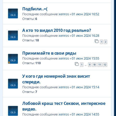
Подбили..=(
Последнее сообщение
xenros
«
01 июн 2024 16:52
Ответы:
6
А кто то видел 2010 год реально?
Последнее сообщение
xenros
«
01 июн 2024 16:28
Ответы:
18
1
2
Принимайте в свои ряды
Последнее сообщение
xenros
«
01 июн 2024 15:55
Ответы:
110
1
9
10
11
12
…
У кого где номерной знак висит
спереди.
Последнее сообщение
xenros
«
01 июн 2024 15:14
Ответы:
7
Лобовой краш тест Секвои, интересное
видео.
Последнее сообщение
xenros
«
01 июн 2024 14:55