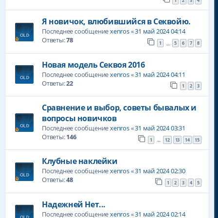
1
2
3
4
Я новичок, влюбившийся в Секвойю.
Последнее сообщение
xenros
«
31 май 2024 04:14
Ответы:
78
1
5
6
7
8
…
Новая модель Секвоя 2016
Последнее сообщение
xenros
«
31 май 2024 04:11
Ответы:
22
1
2
3
Сравнение и выбор, советы бывалых и
вопросы новичков
Последнее сообщение
xenros
«
31 май 2024 03:31
Ответы:
146
1
12
13
14
15
…
Клубные наклейки
Последнее сообщение
xenros
«
31 май 2024 02:30
Ответы:
48
1
2
3
4
5
Надежней Нет...
Последнее сообщение
xenros
«
31 май 2024 02:14