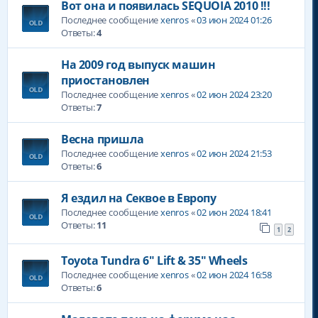
Вот она и появилась SEQUOIA 2010 !!!
Последнее сообщение
xenros
«
03 июн 2024 01:26
Ответы:
4
На 2009 год выпуск машин
приостановлен
Последнее сообщение
xenros
«
02 июн 2024 23:20
Ответы:
7
Весна пришла
Последнее сообщение
xenros
«
02 июн 2024 21:53
Ответы:
6
Я ездил на Секвое в Европу
Последнее сообщение
xenros
«
02 июн 2024 18:41
Ответы:
11
1
2
Toyota Tundra 6" Lift & 35" Wheels
Последнее сообщение
xenros
«
02 июн 2024 16:58
Ответы:
6