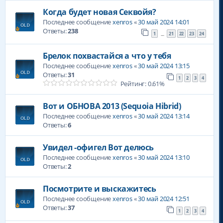
Когда будет новая Секвойя?
Последнее сообщение
xenros
«
30 май 2024 14:01
Ответы:
238
1
21
22
23
24
…
Брелок похвастайся а что у тебя
Последнее сообщение
xenros
«
30 май 2024 13:15
Ответы:
31
1
2
3
4
Рейтинг: 0.61%
Вот и ОБНОВА 2013 (Sequoia Hibrid)
Последнее сообщение
xenros
«
30 май 2024 13:14
Ответы:
6
Увидел -офигел Вот делюсь
Последнее сообщение
xenros
«
30 май 2024 13:10
Ответы:
2
Посмотрите и выскажитесь
Последнее сообщение
xenros
«
30 май 2024 12:51
Ответы:
37
1
2
3
4