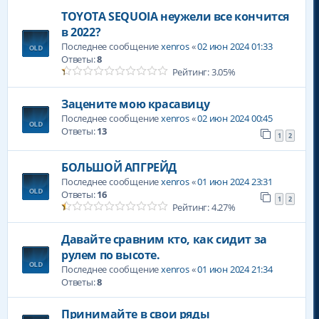
TOYOTA SEQUOIA неужели все кончится
в 2022?
Последнее сообщение
xenros
«
02 июн 2024 01:33
Ответы:
8
Рейтинг: 3.05%
Зацените мою красавицу
Последнее сообщение
xenros
«
02 июн 2024 00:45
Ответы:
13
1
2
БОЛЬШОЙ АПГРЕЙД
Последнее сообщение
xenros
«
01 июн 2024 23:31
Ответы:
16
1
2
Рейтинг: 4.27%
Давайте сравним кто, как сидит за
рулем по высоте.
Последнее сообщение
xenros
«
01 июн 2024 21:34
Ответы:
8
Принимайте в свои ряды