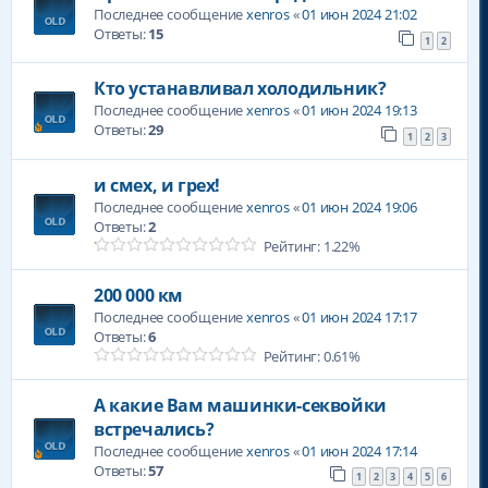
Последнее сообщение
xenros
«
01 июн 2024 21:02
Ответы:
15
1
2
Кто устанавливал холодильник?
Последнее сообщение
xenros
«
01 июн 2024 19:13
Ответы:
29
1
2
3
и смех, и грех!
Последнее сообщение
xenros
«
01 июн 2024 19:06
Ответы:
2
Рейтинг: 1.22%
200 000 км
Последнее сообщение
xenros
«
01 июн 2024 17:17
Ответы:
6
Рейтинг: 0.61%
А какие Вам машинки-секвойки
встречались?
Последнее сообщение
xenros
«
01 июн 2024 17:14
Ответы:
57
1
2
3
4
5
6