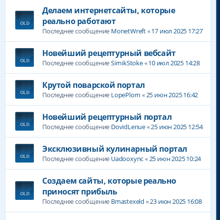
Делаем интернетсайты, которые
реально работают
Последнее сообщение
MonetWreft
«
17 июл 2025 17:27
Новейший рецептурный вебсайт
Последнее сообщение
SirnikStoke
«
10 июл 2025 14:28
Крутой поварской портал
Последнее сообщение
LopePlorn
«
25 июн 2025 16:42
Новейший рецептурный портал
Последнее сообщение
DovidLenue
«
25 июн 2025 12:54
Эксклюзивный кулинарный портал
Последнее сообщение
Uadooxync
«
25 июн 2025 10:24
Создаем сайты, которые реально
приносят прибыль
Последнее сообщение
Bmastexeld
«
23 июн 2025 16:08