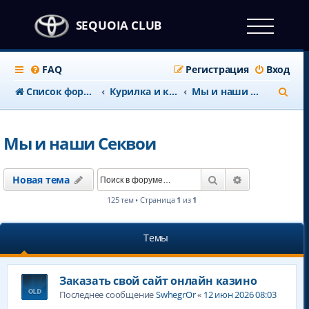
SEQUOIA CLUB
FAQ
Регистрация
Вход
П
Список форумов
Курилка и клубные дела
Мы и наши Секвои
о
и
Мы и наши Секвои
с
к
Поиск
Расширенны
Новая тема
125 тем • Страница
1
из
1
Темы
Заказать свой сайт онлайн казино
Последнее сообщение
SwhegrOr
«
12 июн 2026 08:03