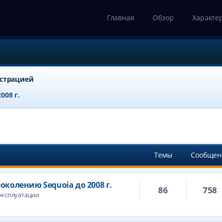
Главная
Обзор
Характе
истрацией
008 г.
Темы
Сообщен
околению Sequoia до 2008 г.
86
758
эксплуатации