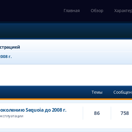
Главная
Обзор
Характе
истрацией
008 г.
Темы
Сообщен
околению Sequoia до 2008 г.
86
758
эксплуатации