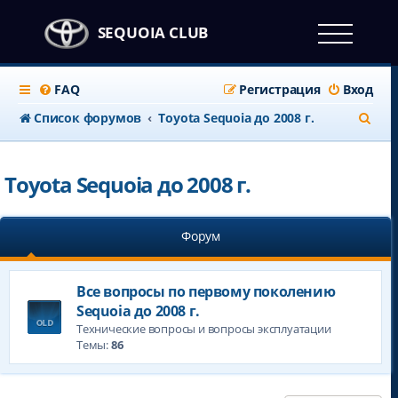
SEQUOIA CLUB
FAQ
Регистрация
Вход
П
Список форумов
Toyota Sequoia до 2008 г.
о
и
Toyota Sequoia до 2008 г.
с
к
Форум
Все вопросы по первому поколению
Sequoia до 2008 г.
Технические вопросы и вопросы эксплуатации
Темы:
86