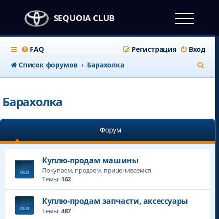
SEQUOIA CLUB
FAQ
Регистрация
Вход
П
Список форумов
Барахолка
о
и
Барахолка
с
к
Форум
Куплю-продам машины
Покупаем, продаем, прицениваемся
Темы:
162
Куплю-продам запчасти, аксессуары
Темы:
487