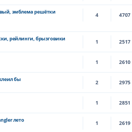
вый, эмблема решётки
4
4707
ки, рейлинги, брызговики
1
2517
1
2610
иклеил бы
2
2975
1
2851
ngler лето
1
2619