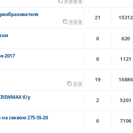
1
2
3
4
реобразователя
21
1531
1
2
3
ски
0
620
я 2017
0
1121
.
19
1688
1
2
CREWMAX б/у
2
5201
на секвою 275-55-20
6
7106