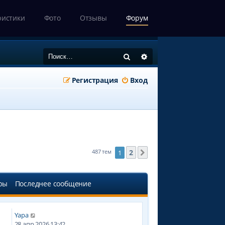
ристики
Фото
Отзывы
Форум
Поиск
Расширенный поиск
Регистрация
Вход
2
487 тем
1
След.
ры
Последнее сообщение
Yapa
0
28 апр 2026 13:42