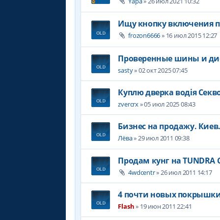
Yapa
» 26 июл 2021 10:32
Ищу кнопку включения п
frozon6666
» 16 июл 2015 12:27
Проверенные шины и ди
sasty
» 02 окт 2025 07:45
Куплю дверка водія Секво
zvercrx
» 05 июл 2025 08:43
Бизнес на продажу. Киев
Лёва
» 29 июл 2011 09:38
Продам кунг на TUNDRA 
4wdcentr
» 26 июл 2011 14:17
4 почти новых покрышки 
Flash
» 19 июн 2011 22:41