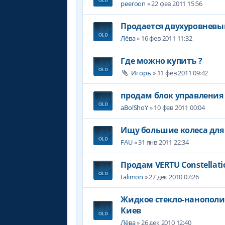
peeroon
» 22 фев 2011 15:56
Продается двухуровневый
Лёва
» 16 фев 2011 11:32
Где можно купитъ ?
Игоръ
» 11 фев 2011 09:42
продам блок управления
aBolShoY
» 10 фев 2011 00:04
Ищу большие колеса для
FAU
» 31 янв 2011 22:34
Продам VERTU Constellati
talimon
» 27 дек 2010 07:26
Жидкое стекло-нанополи
Киев
Лёва
» 26 дек 2010 12:40