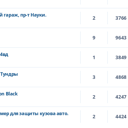
 гараж, пр-т Науки.
2
3766
9
9643
 4вд
1
3849
 Тундры
3
4868
on Black
2
4247
мер для защиты кузова авто.
2
4424