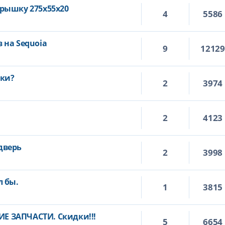
рышку 275х55х20
4
5586
 на Sequoia
9
1212
дки?
2
3974
2
4123
дверь
2
3998
л бы.
1
3815
 ЗАПЧАСТИ. Скидки!!!
5
6654