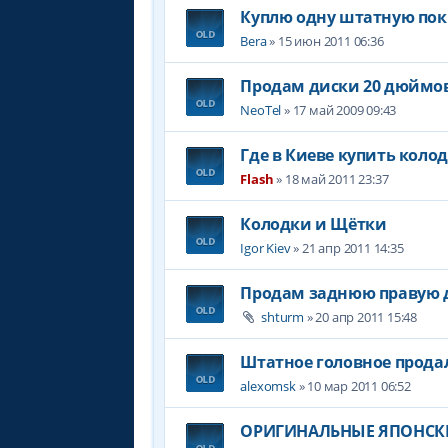
Куплю одну штатную пок
Bera
» 15 июн 2011 06:36
Продам диски 20 дюймов
NeoTel
» 17 май 2009 09:43
Где в Киеве купить коло
Flash
» 18 май 2011 23:37
Колодки и Щётки
Igor Kiev
» 21 апр 2011 14:35
Продам заднюю правую 
shturm
» 20 апр 2011 15:48
Штатное головное прода
alexomsk
» 10 мар 2011 06:52
ОРИГИНАЛЬНЫЕ ЯПОНСКИЕ