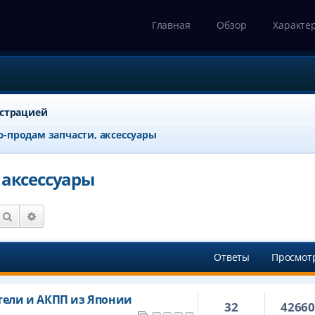
Главная
Обзор
Характе
истрацией
-продам запчасти, аксессуары
 аксессуары
Поиск
Расширенный поиск
Ответы
Просмот
тели и АКПП из Японии
32
4266