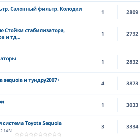
тр. Салонный фильтр. Колодки
1
2809
ые Стойки стабилизатора,
1
2732
 и тд...
заторы
1
2832
 sequoia и тундру2007+
4
3873
ри
1
3033
система Toyota Sequoia
3
3334
2 14:31