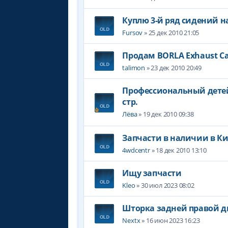
Куплю 3-й ряд сидений на 
Fursov
» 25 дек 2010 21:05
Продам BORLA Exhaust C
talimon
» 23 дек 2010 20:49
Профессиональный детей
стр.
Лёва
» 19 дек 2010 09:38
Запчасти в наличии в Ки
4wdcentr
» 18 дек 2010 13:10
Ищу запчасти
Kleo
» 30 июл 2023 08:02
Шторка задней правой д
Nextx
» 16 июн 2023 16:23