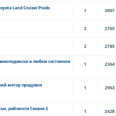
yota Land Cruiser Prado
1
3907
2
2765
2
2785
евмоподвески в любом состоянии
1
2364
чий мотор продувки
1
2963
ки, рейлинги Секвоя 2
1
2428