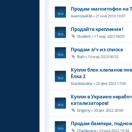
Продам магнитофон на To
Анатолий36
» 21 ноя 2010 19:07
Продайте крепления !
Student
» 17 мар 2023 06:05
Продам з/ч из списка
Riah
» 10 мар 2023 06:52
Куплю блок клапанов пн
Ёлка 2
Stanislavskiy
» 26 фев 2023 17:00
Куплю в Украине нерабо
катализаторов!
Grigoriy
» 30 дек 2022 20:08
Продам бампера, поднож
CheGevara
» 23 ноя 2022 19:34