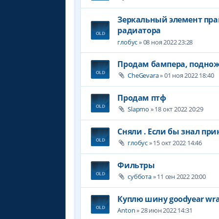
Зеркальный элемент пра
радиатора
глобус
» 08 ноя 2022 23:28
Продам бампера, поднож
CheGevara
» 01 ноя 2022 18:40
Продам птф
Slapmo
» 18 окт 2022 20:29
Сняли . Если бы знал пр
глобус
» 15 окт 2022 14:46
Фильтры
суббота
» 11 сен 2022 20:00
Куплю шину goodyear wra
Anton
» 28 июн 2022 14:31