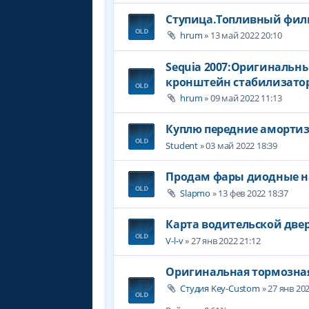
Ступица.Топливный филь
hrum
» 13 май 2022 20:10
Sequia 2007:Оригинальн
кронштейн стабилизатора
hrum
» 09 май 2022 11:13
Куплю передние аморти
Student
» 03 май 2022 18:39
Продам фары диодные на
Slapmo
» 13 фев 2022 18:37
Карта водительской две
V-l-v
» 27 янв 2022 21:12
Оригинальная тормозная 
Студия Key-Custom
» 27 янв 202