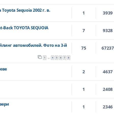
Toyota Sequoia 2002 г. в.
1
3939
at-Back TOYOTA SEQUOIA
7
9328
линг автомобилей. Фото на 3-й
75
6723
1
4
5
6
7
8
…
еве
2
4637
1
2408
вери
1
2346