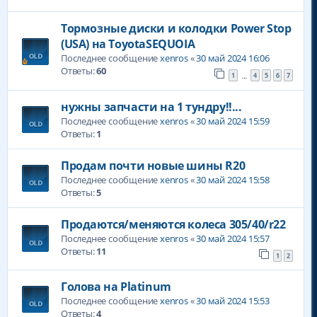
Тормозные диски и колодки Power Stop
(USA) на ToyotaSEQUOIA
Последнее сообщение
xenros
«
30 май 2024 16:06
Ответы:
60
1
4
5
6
7
…
нужны запчасти на 1 тундру!!...
Последнее сообщение
xenros
«
30 май 2024 15:59
Ответы:
1
Продам почти новые шины R20
Последнее сообщение
xenros
«
30 май 2024 15:58
Ответы:
5
Продаются/меняются колеса 305/40/r22
Последнее сообщение
xenros
«
30 май 2024 15:57
Ответы:
11
1
2
Голова на Platinum
Последнее сообщение
xenros
«
30 май 2024 15:53
Ответы:
4