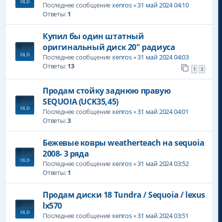
Последнее сообщение
xenros
«
31 май 2024 04:10
Ответы:
1
Купил бы один штатный
оригинальный диск 20" радиуса
Последнее сообщение
xenros
«
31 май 2024 04:03
Ответы:
13
1
2
Продам стойку заднюю правую
SEQUOIA (UCK35,45)
Последнее сообщение
xenros
«
31 май 2024 04:01
Ответы:
3
Бежевые ковры weatherteach на sequoia
2008- 3 ряда
Последнее сообщение
xenros
«
31 май 2024 03:52
Ответы:
1
Продам диски 18 Tundra / Sequoia / lexus
lx570
Последнее сообщение
xenros
«
31 май 2024 03:51