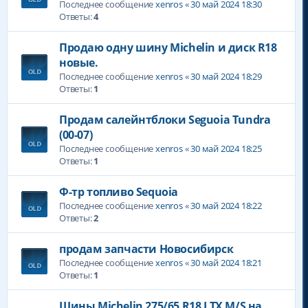
Последнее сообщение
xenros
«
30 май 2024 18:30
Ответы:
4
Продаю одну шину Michelin и диск R18
новые.
Последнее сообщение
xenros
«
30 май 2024 18:29
Ответы:
1
Продам салейнтблоки Seguoia Tundra
(00-07)
Последнее сообщение
xenros
«
30 май 2024 18:25
Ответы:
1
Ф-тр топливо Sequoia
Последнее сообщение
xenros
«
30 май 2024 18:22
Ответы:
2
продам запчасти Новосибирск
Последнее сообщение
xenros
«
30 май 2024 18:21
Ответы:
1
Шины Michelin 275/65 R18 LTX M/S на