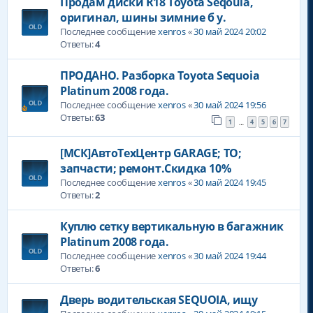
Продам диски R18 Toyota Seqouia,
оригинал, шины зимние б у.
Последнее сообщение
xenros
«
30 май 2024 20:02
Ответы:
4
ПРОДАНО. Разборка Toyota Sequoia
Platinum 2008 года.
Последнее сообщение
xenros
«
30 май 2024 19:56
Ответы:
63
1
4
5
6
7
…
[МСК]АвтоТехЦентр GARAGE; ТО;
запчасти; ремонт.Скидка 10%
Последнее сообщение
xenros
«
30 май 2024 19:45
Ответы:
2
Куплю сетку вертикальную в багажник
Platinum 2008 года.
Последнее сообщение
xenros
«
30 май 2024 19:44
Ответы:
6
Дверь водительская SEQUOIA, ищу