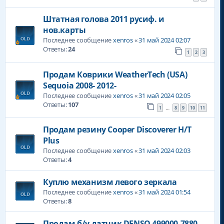
Штатная голова 2011 русиф. и
нов.карты
Последнее сообщение
xenros
«
31 май 2024 02:07
Ответы:
24
1
2
3
Продам Коврики WeatherTech (USA)
Sequoia 2008- 2012-
Последнее сообщение
xenros
«
31 май 2024 02:05
Ответы:
107
1
8
9
10
11
…
Продам резину Cooper Discoverer H/T
Plus
Последнее сообщение
xenros
«
31 май 2024 02:03
Ответы:
4
Куплю механизм левого зеркала
Последнее сообщение
xenros
«
31 май 2024 01:54
Ответы:
8
Продам б/у датчик DENSO 499000-7880