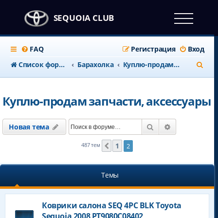
SEQUOIA CLUB
FAQ
Регистрация
Вход
П
Список форумов
Барахолка
Куплю-продам запчасти, аксессуары
о
и
Куплю-продам запчасти, аксессуары
с
к
Поиск
Расширенны
Новая тема
1
487 тем
2
Пред.
Темы
Коврики салона SEQ 4PС BLK Toyota
Sequoia 2008 PT9080C08402