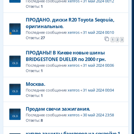
Последнее сообщение
xenros
«
31 май 2024 00:12
Ответы:
1
ПРОДАНО. диски R20 Toyota Seqouia,
оригинальные.
Последнее сообщение
xenros
«
31 май 2024 00:10
Ответы:
27
1
2
3
ПРОДАНЫ! В Киеве новые шины
BRIDGESTONE DUELER по 2000 грн.
Последнее сообщение
xenros
«
31 май 2024 00:06
Ответы:
1
Москва.
Последнее сообщение
xenros
«
31 май 2024 00:04
Ответы:
1
Продам свечи зажигания.
Последнее сообщение
xenros
«
30 май 2024 23:58
Ответы:
8
куплю защиты бамперов на секвойю 1