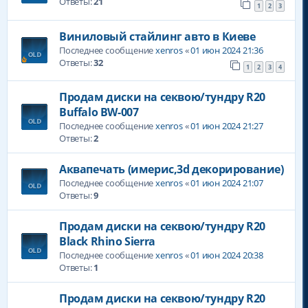
Ответы:
21
1
2
3
Виниловый стайлинг авто в Киеве
Последнее сообщение
xenros
«
01 июн 2024 21:36
Ответы:
32
1
2
3
4
Продам диски на секвою/тундру R20
Buffalo BW-007
Последнее сообщение
xenros
«
01 июн 2024 21:27
Ответы:
2
Аквапечать (имерис,3d декорирование)
Последнее сообщение
xenros
«
01 июн 2024 21:07
Ответы:
9
Продам диски на секвою/тундру R20
Black Rhino Sierra
Последнее сообщение
xenros
«
01 июн 2024 20:38
Ответы:
1
Продам диски на секвою/тундру R20