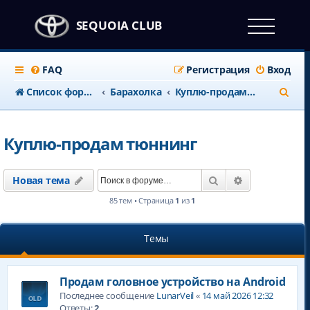
SEQUOIA CLUB
FAQ
Регистрация
Вход
П
Список форумов
Барахолка
Куплю-продам тюннинг
о
и
Куплю-продам тюннинг
с
к
Поиск
Расширенны
Новая тема
85 тем • Страница
1
из
1
Темы
Продам головное устройство на Android
Последнее сообщение
LunarVeil
«
14 май 2026 12:32
Ответы:
2