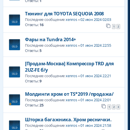
Ответы:
1
Тюнинг для TOYOTA SEQUOIA 2008
Последнее сообщение
xenros
«
02 июн 2024 02:03
Ответы:
16
1
2
Фары на Tundra 2014+
Последнее сообщение
xenros
«
01 июн 2024 22:55
Ответы:
5
[Продам-Москва] Компрессор TRD для
2UZ-FE б/у
Последнее сообщение
xenros
«
01 июн 2024 22:21
Ответы:
9
Молдинги хром от TS*2019 /продажа/
Последнее сообщение
xenros
«
01 июн 2024 22:01
Ответы:
25
1
2
3
Шторка багажника. Хром реснички.
Последнее сообщение
xenros
«
01 июн 2024 21:58