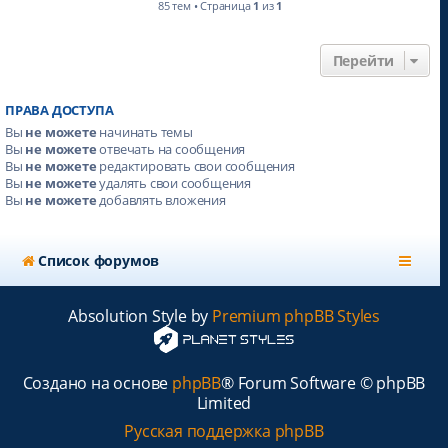
85 тем • Страница
1
из
1
Перейти
ПРАВА ДОСТУПА
Вы
не можете
начинать темы
Вы
не можете
отвечать на сообщения
Вы
не можете
редактировать свои сообщения
Вы
не можете
удалять свои сообщения
Вы
не можете
добавлять вложения
Список форумов
Absolution Style by
Premium phpBB Styles
Создано на основе
phpBB
® Forum Software © phpBB
Limited
Русская поддержка phpBB