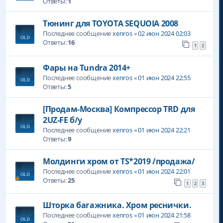
Ответы:
1
Тюнинг для TOYOTA SEQUOIA 2008
Последнее сообщение
xenros
«
02 июн 2024 02:03
Ответы:
16
1
2
Фары на Tundra 2014+
Последнее сообщение
xenros
«
01 июн 2024 22:55
Ответы:
5
[Продам-Москва] Компрессор TRD для
2UZ-FE б/у
Последнее сообщение
xenros
«
01 июн 2024 22:21
Ответы:
9
Молдинги хром от TS*2019 /продажа/
Последнее сообщение
xenros
«
01 июн 2024 22:01
Ответы:
25
1
2
3
Шторка багажника. Хром реснички.
Последнее сообщение
xenros
«
01 июн 2024 21:58