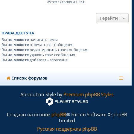
85 тем • Страница
1
из
1
Перейти
ПРАВА ДОСТУПА
Вы
не можете
начинать темы
Вы
не можете
отвечать на сообщения
Вы
не можете
редактировать свои сообщения
Вы
не можете
удалять свои сообщения
Вы
не можете
добавлять вложения
Список форумов
Absolution Style by
Premium phpBB Styles
Создано на основе
phpBB
® Forum Software © phpBB
Limited
Русская поддержка phpBB