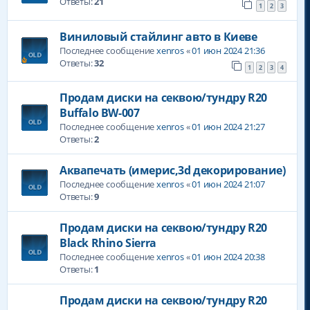
Ответы:
21
1
2
3
Виниловый стайлинг авто в Киеве
Последнее сообщение
xenros
«
01 июн 2024 21:36
Ответы:
32
1
2
3
4
Продам диски на секвою/тундру R20
Buffalo BW-007
Последнее сообщение
xenros
«
01 июн 2024 21:27
Ответы:
2
Аквапечать (имерис,3d декорирование)
Последнее сообщение
xenros
«
01 июн 2024 21:07
Ответы:
9
Продам диски на секвою/тундру R20
Black Rhino Sierra
Последнее сообщение
xenros
«
01 июн 2024 20:38
Ответы:
1
Продам диски на секвою/тундру R20