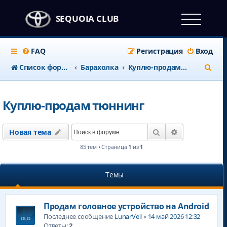
SEQUOIA CLUB
FAQ
Регистрация
Вход
П
Список форумов
Барахолка
Куплю-продам тюннинг
о
и
Куплю-продам тюннинг
с
к
Поиск
Расширенны
Новая тема
85 тем • Страница
1
из
1
Темы
Продам головное устройство на Android
Последнее сообщение
LunarVeil
«
14 май 2026 12:32
Ответы:
2