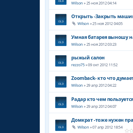
Wilson
» 25 ноя 2012 04:14
Открыть -Закрыть машин
Wilson
» 25 ноя 2012 04:05
Умная батарея выношу н
Wilson
» 25 ноя 2012 03:23
рыжый салон
rezzo75
» 09 окт 2012 11:52
Zoomback- кто что думае
Wilson
» 29 апр 2012 04:22
Радар кто чем пользуетс
Wilson
» 29 апр 2012 04:07
Домкрат -тоже нужен пр
Wilson
» 07 апр 2012 18:54