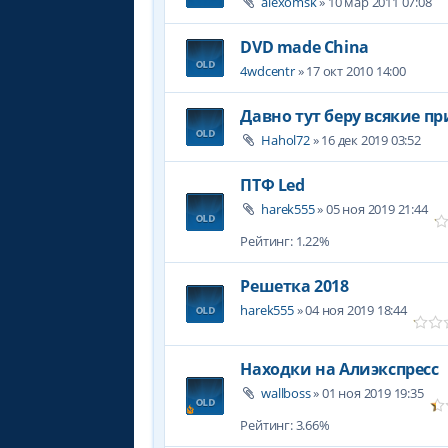
alexomsk
» 10 мар 2011 07:08
DVD made China
4wdcentr
» 17 окт 2010 14:00
Давно тут беру всякие п
Hahol72
» 16 дек 2019 03:52
ПТФ Led
harek555
» 05 ноя 2019 21:44
Рейтинг: 1.22%
Решетка 2018
harek555
» 04 ноя 2019 18:44
Находки на Алиэкспресс
wallboss
» 01 ноя 2019 19:35
Рейтинг: 3.66%