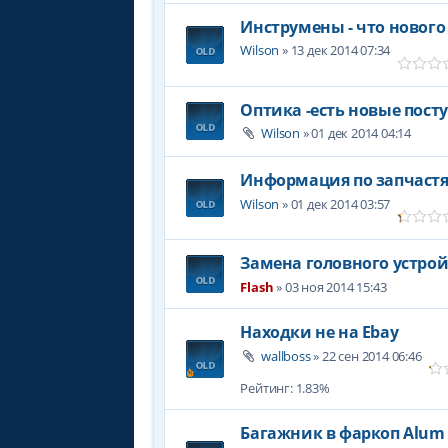
Инструмены - что нового
Wilson
» 13 дек 2014 07:34
Оптика -есть новые пост
Wilson
» 01 дек 2014 04:14
Информация по запчаст
Wilson
» 01 дек 2014 03:57
Замена головного устрой
Flash
» 03 ноя 2014 15:43
Находки не на Ebay
wallboss
» 22 сен 2014 06:46
Рейтинг: 1.83%
Багажник в фаркоп Alum Hi