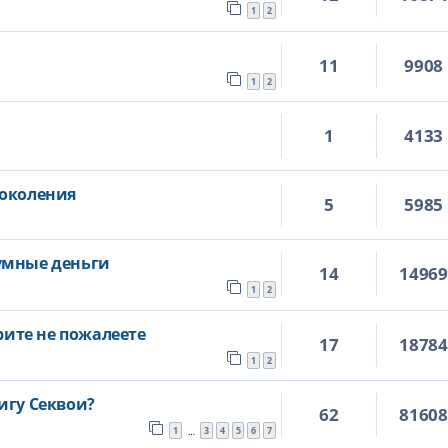
1
2
11
9908
1
2
1
4133
поколения
5
5985
умные деньги
14
1496
1
2
трите не пожалеете
17
1878
1
2
игу Секвои?
62
8160
1
3
4
5
6
7
…