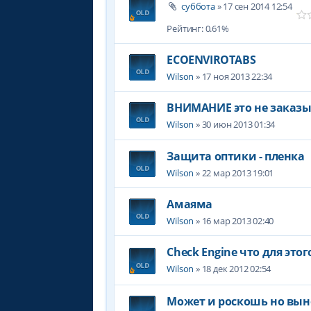
суббота
» 17 сен 2014 12:54
Рейтинг: 0.61%
ECOENVIROTABS
Wilson
» 17 ноя 2013 22:34
ВНИМАНИЕ это не заказы
Wilson
» 30 июн 2013 01:34
Защита оптики - пленка
Wilson
» 22 мар 2013 19:01
Амаяма
Wilson
» 16 мар 2013 02:40
Check Engine что для это
Wilson
» 18 дек 2012 02:54
Может и роскошь но вын