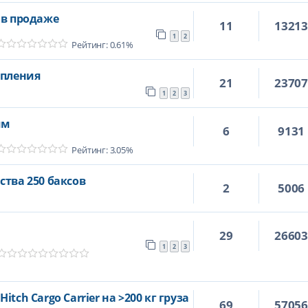
 в продаже
11
1321
1
2
Рейтинг: 0.61%
упления
21
2370
1
2
3
ям
6
9131
Рейтинг: 3.05%
ства 250 баксов
2
5006
29
2660
1
2
3
tch Cargo Carrier на >200 кг груза
69
5705