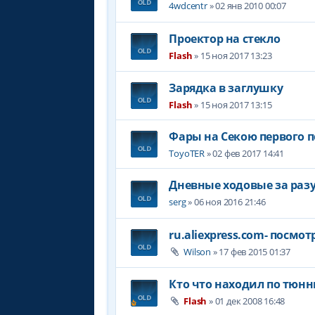
4wdcentr
» 02 янв 2010 00:07
Проектор на стекло
Flash
» 15 ноя 2017 13:23
Зарядка в заглушку
Flash
» 15 ноя 2017 13:15
Фары на Секою первого 
ToyoTER
» 02 фев 2017 14:41
Дневные ходовые за раз
serg
» 06 ноя 2016 21:46
ru.aliexpress.com- посмо
Wilson
» 17 фев 2015 01:37
Кто что находил по тюнн
Flash
» 01 дек 2008 16:48