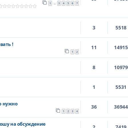
1
3
4
5
6
7
…
3
5518
вать !
11
1491
1
2
8
1097
1
5531
го нужно
36
3694
1
2
3
4
ошу на обсуждение
2
7419