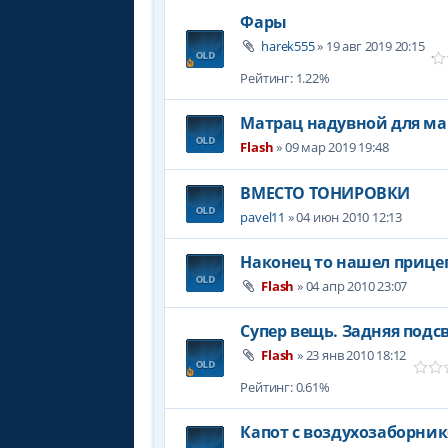
Фары
harek555
» 19 авг 2019 20:15
Рейтинг: 1.22%
Матрац надувной для 
Flash
» 09 мар 2019 19:48
ВМЕСТО ТОНИРОВКИ
pavel11
» 04 июн 2010 12:13
Наконец то нашел прице
Flash
» 04 апр 2010 23:07
Супер вещь. Задняя подс
Flash
» 23 янв 2010 18:12
Рейтинг: 0.61%
Капот с воздухозаборни