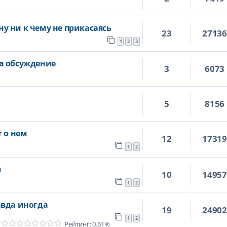
у ни к чему не прикасаясь
23
2713
1
2
3
а обсуждение
3
6073
5
8156
т о нем
12
1731
1
2
я
10
1495
1
2
авда иногда
19
2490
1
2
Рейтинг: 0.61%