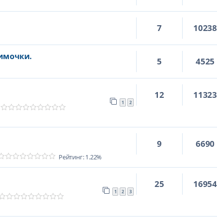
7
1023
римочки.
5
4525
12
1132
1
2
9
6690
Рейтинг: 1.22%
25
1695
1
2
3