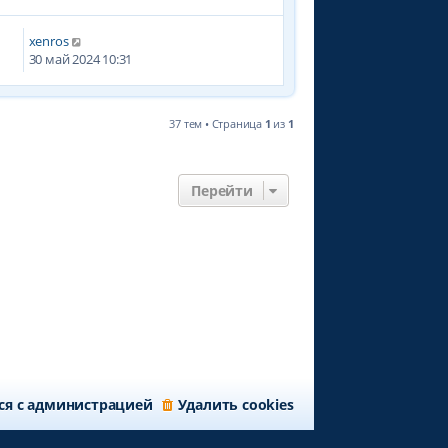
xenros
9
30 май 2024 10:31
37 тем • Страница
1
из
1
Перейти
ся с администрацией
Удалить cookies