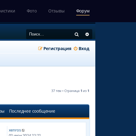
ристики
Фото
Отзывы
Форум
Поиск
Расширенный поиск
Регистрация
Вход
37 тем • Страница
1
из
1
ры
Последнее сообщение
xenros
7
02 июн 2024 22:22