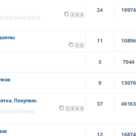
24
1997
1
2
3
машины
11
1089
1
2
3
7044
пное
9
1307
ветка. Покупаю.
37
4616
1
2
3
4
ком
12
1687