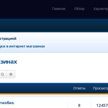
Главная
Обзор
Характе
истрацией
ки в интернет магазинах
азинах
Поиск
Расширенный поиск
Ответы
Просмот
 таобао.
8
1245