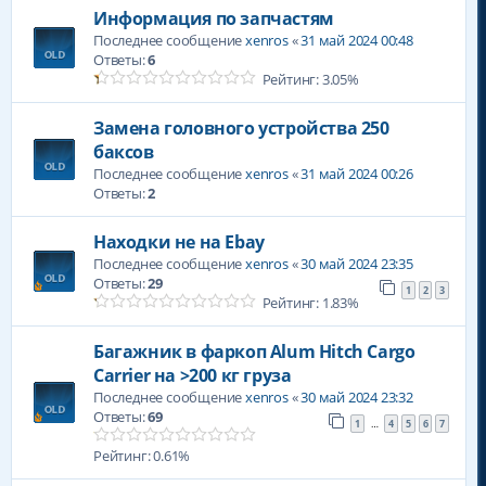
Информация по запчастям
Последнее сообщение
xenros
«
31 май 2024 00:48
Ответы:
6
Рейтинг: 3.05%
Замена головного устройства 250
баксов
Последнее сообщение
xenros
«
31 май 2024 00:26
Ответы:
2
Находки не на Ebay
Последнее сообщение
xenros
«
30 май 2024 23:35
Ответы:
29
1
2
3
Рейтинг: 1.83%
Багажник в фаркоп Alum Hitch Cargo
Carrier на >200 кг груза
Последнее сообщение
xenros
«
30 май 2024 23:32
Ответы:
69
1
4
5
6
7
…
Рейтинг: 0.61%