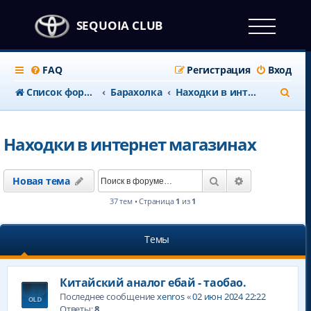
SEQUOIA CLUB
FAQ
Регистрация
Вход
П
Список форумов
Барахолка
Находки в интернет магазинах
о
и
Находки в интернет магазинах
с
к
Поиск
Расширенны
Новая тема
37 тем • Страница
1
из
1
Темы
Китайский аналог ебай - таобао.
Последнее сообщение
xenros
«
02 июн 2024 22:22
Ответы:
8