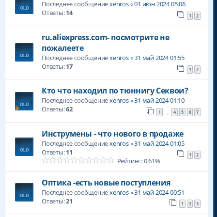
Последнее сообщение
xenros
«
01 июн 2024 05:06
Ответы:
14
1
2
ru.aliexpress.com- посмотрите не
пожалеете
Последнее сообщение
xenros
«
31 май 2024 01:55
Ответы:
17
1
2
Кто что находил по тюннигу Секвои?
Последнее сообщение
xenros
«
31 май 2024 01:10
Ответы:
62
1
4
5
6
7
…
Инструмены - что нового в продаже
Последнее сообщение
xenros
«
31 май 2024 01:05
Ответы:
11
1
2
Рейтинг: 0.61%
Оптика -есть новые поступления
Последнее сообщение
xenros
«
31 май 2024 00:51
Ответы:
21
1
2
3