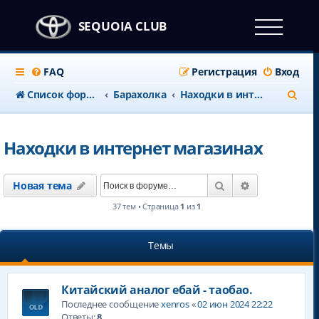
SEQUOIA CLUB
FAQ
Регистрация
Вход
П
Список форумов
Барахолка
Находки в интернет магазинах
о
и
Находки в интернет магазинах
с
к
Поиск
Расширенны
Новая тема
37 тем • Страница
1
из
1
Темы
Китайский аналог ебай - таобао.
Последнее сообщение
xenros
«
02 июн 2024 22:22
Ответы:
8