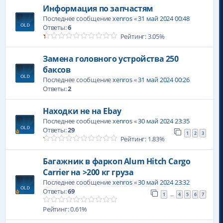
Информация по запчастям
Последнее сообщение
xenros
«
31 май 2024 00:48
Ответы:
6
Рейтинг: 3.05%
Замена головного устройства 250
баксов
Последнее сообщение
xenros
«
31 май 2024 00:26
Ответы:
2
Находки не на Ebay
Последнее сообщение
xenros
«
30 май 2024 23:35
Ответы:
29
1
2
3
Рейтинг: 1.83%
Багажник в фаркоп Alum Hitch Cargo
Carrier на >200 кг груза
Последнее сообщение
xenros
«
30 май 2024 23:32
Ответы:
69
1
4
5
6
7
…
Рейтинг: 0.61%