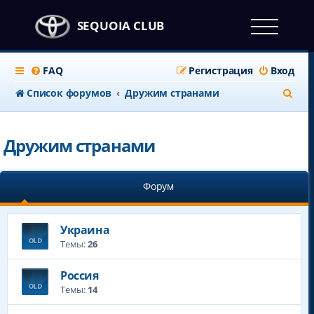
SEQUOIA CLUB
FAQ
Регистрация
Вход
П
Список форумов
Дружим странами
о
и
Дружим странами
с
к
Форум
Украина
Темы:
26
Россия
Темы:
14