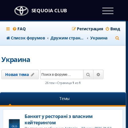
SEQUOIA CLUB
FAQ
Регистрация
Вход
П
Список форумов
Дружим странами
Украина
о
и
Украина
с
к
Поиск
Расширенны
Новая тема
26 тем • Страница
1
из
1
Темы
Банкет у ресторані з власним
кейтерингом