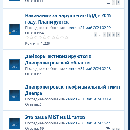
Ответы:
11
1
2
Наказание за нарушение ПДД в 2015
году. Планируется.
Последнее сообщение
xenros
«
31 май 2024 02:29
Ответы:
64
1
4
5
6
7
…
Рейтинг: 1.22%
Дайверы активизируются в
Днепропетровской области.
Последнее сообщение
xenros
«
31 май 2024 02:28
Ответы:
3
Днепропетровск: неофициальный гимн
Днепра
Последнее сообщение
xenros
«
31 май 2024 00:19
Ответы:
5
Это ваша MIST из Штатов
Последнее сообщение
xenros
«
30 май 2024 16:44
Ответы:
19