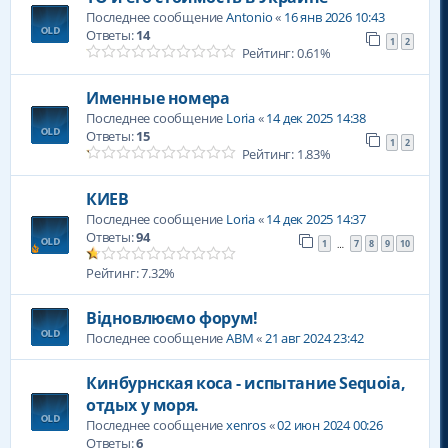
Последнее сообщение
Antonio
«
16 янв 2026 10:43
Ответы:
14
1
2
Рейтинг: 0.61%
Именные номера
Последнее сообщение
Loria
«
14 дек 2025 14:38
Ответы:
15
1
2
Рейтинг: 1.83%
КИЕВ
Последнее сообщение
Loria
«
14 дек 2025 14:37
Ответы:
94
1
7
8
9
10
…
Рейтинг: 7.32%
Відновлюємо форум!
Последнее сообщение
ABM
«
21 авг 2024 23:42
Кинбурнская коса - испытание Sequoia,
отдых у моря.
Последнее сообщение
xenros
«
02 июн 2024 00:26
Ответы:
6