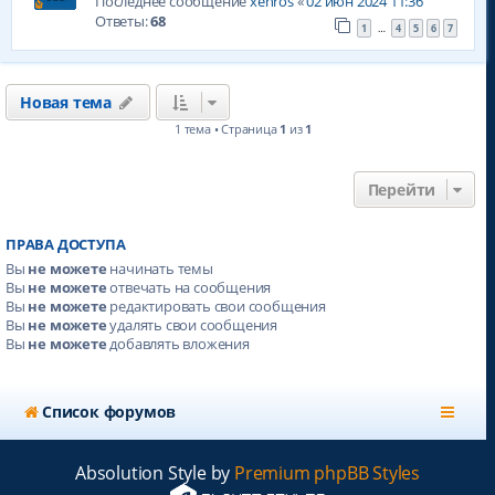
Последнее сообщение
xenros
«
02 июн 2024 11:36
Ответы:
68
1
4
5
6
7
…
Новая тема
1 тема • Страница
1
из
1
Перейти
ПРАВА ДОСТУПА
Вы
не можете
начинать темы
Вы
не можете
отвечать на сообщения
Вы
не можете
редактировать свои сообщения
Вы
не можете
удалять свои сообщения
Вы
не можете
добавлять вложения
Список форумов
Absolution Style by
Premium phpBB Styles