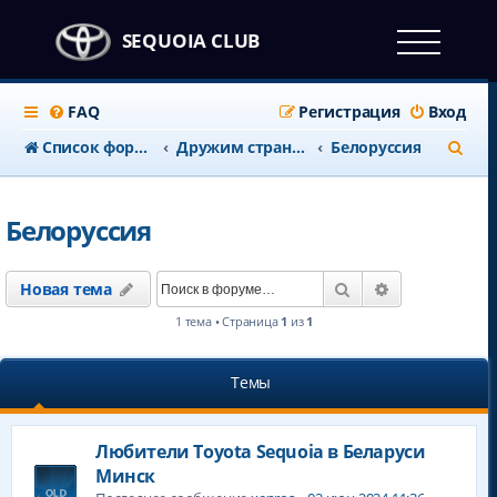
SEQUOIA CLUB
FAQ
Регистрация
Вход
П
Список форумов
Дружим странами
Белоруссия
о
и
Белоруссия
с
к
Поиск
Расширенны
Новая тема
1 тема • Страница
1
из
1
Темы
Любители Toyota Sequoia в Беларуси
Минск