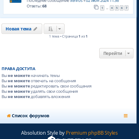
Последнее сообщение
xenros
«
02 июн 2024 11:36
Ответы:
68
1
4
5
6
7
…
Новая тема
1 тема • Страница
1
из
1
Перейти
ПРАВА ДОСТУПА
Вы
не можете
начинать темы
Вы
не можете
отвечать на сообщения
Вы
не можете
редактировать свои сообщения
Вы
не можете
удалять свои сообщения
Вы
не можете
добавлять вложения
Список форумов
Absolution Style by
Premium phpBB Styles