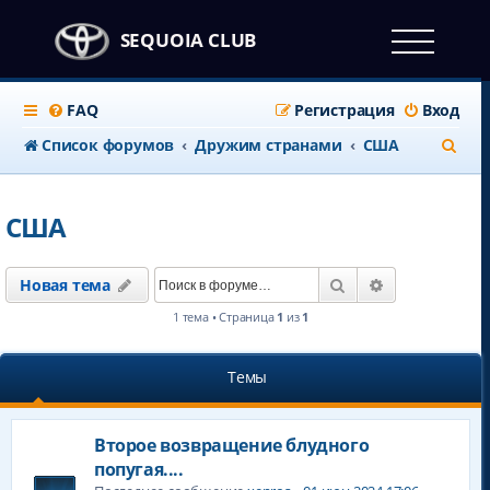
SEQUOIA CLUB
FAQ
Регистрация
Вход
П
Список форумов
Дружим странами
CША
о
и
CША
с
к
Поиск
Расширенны
Новая тема
1 тема • Страница
1
из
1
Темы
Второе возвращение блудного
попугая....