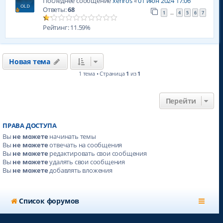
Последнее сообщение
xenros
«
01 июн 2024 17:06
Ответы:
68
1
4
5
6
7
…
Рейтинг: 11.59%
Новая тема
1 тема • Страница
1
из
1
Перейти
ПРАВА ДОСТУПА
Вы
не можете
начинать темы
Вы
не можете
отвечать на сообщения
Вы
не можете
редактировать свои сообщения
Вы
не можете
удалять свои сообщения
Вы
не можете
добавлять вложения
Список форумов