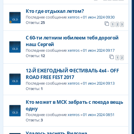
Кто где отдыхал летом?
Последнее сообщение
xenros
«
01 июн 2024 09:30
Ответы:
25
1
2
3
С 60-ти летним юбилеем тебя дорогой
наш Сергей
Последнее сообщение
xenros
«
01 июн 2024 09:17
Ответы:
12
1
2
12-Й ЕЖЕГОДНЫЙ ФЕСТИВАЛЬ 4х4 - OFF
ROAD FREE FEST 2017
Последнее сообщение
xenros
«
01 июн 2024 09:13
Ответы:
1
Кто может в МСК забрать с поезда вещь
одну
Последнее сообщение
xenros
«
01 июн 2024 08:51
Ответы:
3
Удалось заснять Вилсона