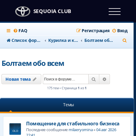
SEQUOIA CLUB
FAQ
Регистрация
Вход
П
Список форумов
Курилка и клубные дела
Болтаем обо всем
о
и
Болтаем обо всем
с
к
Поиск
Расширенны
Новая тема
175 тем • Страница
1
из
1
Темы
Помещение для стабильного бизнеса
Последнее сообщение
milaeryomina
«
04 авг 2026
22:41