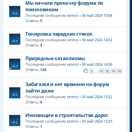
Мы начали прокачку форума по
поисковикам
Последнее сообщение
xenros
«
30 май 2024 15:04
Ответы:
5
Тонировка передних стекол
Последнее сообщение
xenros
«
30 май 2024 14:52
Ответы:
4
Природные катаклизмы
Последнее сообщение
xenros
«
30 май 2024 14:36
Ответы:
138
1
11
12
13
14
…
Забегался и нет времени на форум
зайти даже
Последнее сообщение
xenros
«
30 май 2024 13:32
Ответы:
6
Инновации в строительстве дорог
Последнее сообщение
xenros
«
30 май 2024 13:25
Ответы:
1