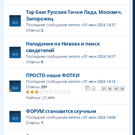
Top Gear Русские Тачки Лада, Москвич,
Запорожец
Последнее сообщение
xenros
«
01 июн 2024 14:37
Ответы:
2
Нападение на Нивках и поиск
свидетелей
Последнее сообщение
xenros
«
01 июн 2024 14:17
Ответы:
6
ПРОСТО наши ФОТКИ
Последнее сообщение
xenros
«
01 июн 2024 14:14
Ответы:
291
1
27
28
29
30
…
Рейтинг: 27.44%
ФОРУМ становится скучным
Последнее сообщение
xenros
«
01 июн 2024 14:08
Ответы:
7