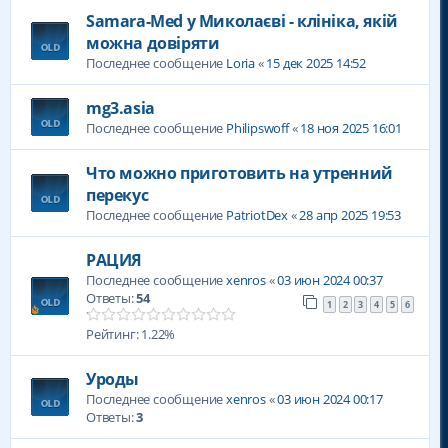
Samara-Med у Миколаєві - клініка, якій
можна довіряти
Последнее сообщение
Loria
«
15 дек 2025 14:52
mg3.asia
Последнее сообщение
Philipswoff
«
18 ноя 2025 16:01
Что можно приготовить на утренний
перекус
Последнее сообщение
PatriotDex
«
28 апр 2025 19:53
РАЦИЯ
Последнее сообщение
xenros
«
03 июн 2024 00:37
Ответы:
54
1
2
3
4
5
6
Рейтинг: 1.22%
Уроды
Последнее сообщение
xenros
«
03 июн 2024 00:17
Ответы:
3