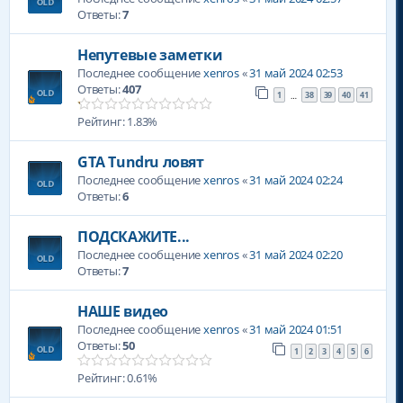
Ответы:
7
Непутевые заметки
Последнее сообщение
xenros
«
31 май 2024 02:53
Ответы:
407
1
38
39
40
41
…
Рейтинг: 1.83%
GTA Tundru ловят
Последнее сообщение
xenros
«
31 май 2024 02:24
Ответы:
6
ПОДСКАЖИТЕ...
Последнее сообщение
xenros
«
31 май 2024 02:20
Ответы:
7
НАШЕ видео
Последнее сообщение
xenros
«
31 май 2024 01:51
Ответы:
50
1
2
3
4
5
6
Рейтинг: 0.61%