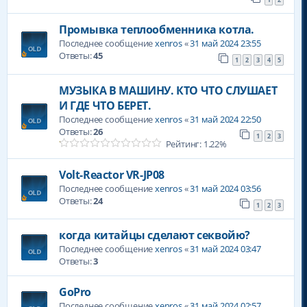
Промывка теплообменника котла.
Последнее сообщение
xenros
«
31 май 2024 23:55
Ответы:
45
1
2
3
4
5
МУЗЫКА В МАШИНУ. КТО ЧТО СЛУШАЕТ
И ГДЕ ЧТО БЕРЕТ.
Последнее сообщение
xenros
«
31 май 2024 22:50
Ответы:
26
1
2
3
Рейтинг: 1.22%
Volt-Reactor VR-JP08
Последнее сообщение
xenros
«
31 май 2024 03:56
Ответы:
24
1
2
3
когда китайцы сделают секвойю?
Последнее сообщение
xenros
«
31 май 2024 03:47
Ответы:
3
GoPro
Последнее сообщение
xenros
«
31 май 2024 02:57