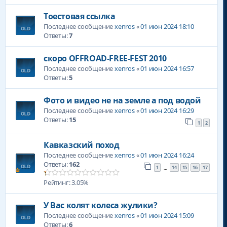
Тоестовая ссылка
Последнее сообщение
xenros
«
01 июн 2024 18:10
Ответы:
7
скоро OFFROAD-FREE-FEST 2010
Последнее сообщение
xenros
«
01 июн 2024 16:57
Ответы:
5
Фото и видео не на земле а под водой
Последнее сообщение
xenros
«
01 июн 2024 16:29
Ответы:
15
1
2
Кавказский поход
Последнее сообщение
xenros
«
01 июн 2024 16:24
Ответы:
162
1
14
15
16
17
…
Рейтинг: 3.05%
У Вас колят колеса жулики?
Последнее сообщение
xenros
«
01 июн 2024 15:09
Ответы:
6