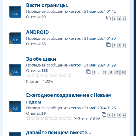
Вести с границы.
Последнее сообщение
xenros
«
31 май 2024 01:42
Ответы:
20
1
2
3
ANDROID
Последнее сообщение
xenros
«
31 май 2024 01:30
Ответы:
28
1
2
3
За обе щеки
Последнее сообщение
xenros
«
31 май 2024 01:29
Ответы:
153
1
13
14
15
16
…
Рейтинг: 1.22%
Ежегодное поздравление с Новым
годом
Последнее сообщение
xenros
«
31 май 2024 01:26
Ответы:
39
1
2
3
4
Рейтинг: 0.61%
давайте поищем вместе...