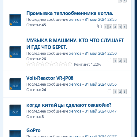
Промывка теплообменника котла.
Последнее сообщение
xenros
«
31 май 2024 23:55
Ответы:
45
1
2
3
4
5
МУЗЫКА В МАШИНУ. КТО ЧТО СЛУШАЕТ
И ГДЕ ЧТО БЕРЕТ.
Последнее сообщение
xenros
«
31 май 2024 22:50
Ответы:
26
1
2
3
Рейтинг: 1.22%
Volt-Reactor VR-JP08
Последнее сообщение
xenros
«
31 май 2024 03:56
Ответы:
24
1
2
3
когда китайцы сделают секвойю?
Последнее сообщение
xenros
«
31 май 2024 03:47
Ответы:
3
GoPro
Последнее сообщение
xenros
«
31 май 2024 02:57