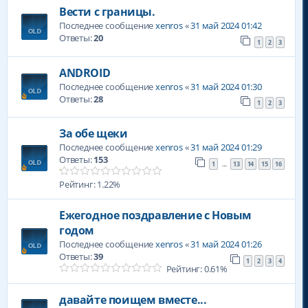
Вести с границы.
Последнее сообщение
xenros
«
31 май 2024 01:42
Ответы:
20
1
2
3
ANDROID
Последнее сообщение
xenros
«
31 май 2024 01:30
Ответы:
28
1
2
3
За обе щеки
Последнее сообщение
xenros
«
31 май 2024 01:29
Ответы:
153
1
13
14
15
16
…
Рейтинг: 1.22%
Ежегодное поздравление с Новым
годом
Последнее сообщение
xenros
«
31 май 2024 01:26
Ответы:
39
1
2
3
4
Рейтинг: 0.61%
давайте поищем вместе...