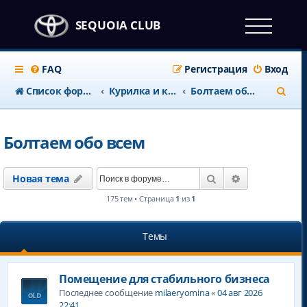
SEQUOIA CLUB
FAQ
Регистрация
Вход
П
Список форумов
Курилка и клубные дела
Болтаем обо всем
о
и
Болтаем обо всем
с
к
Поиск
Расширенны
Новая тема
175 тем • Страница
1
из
1
Темы
Помещение для стабильного бизнеса
Последнее сообщение
milaeryomina
«
04 авг 2026
22:41