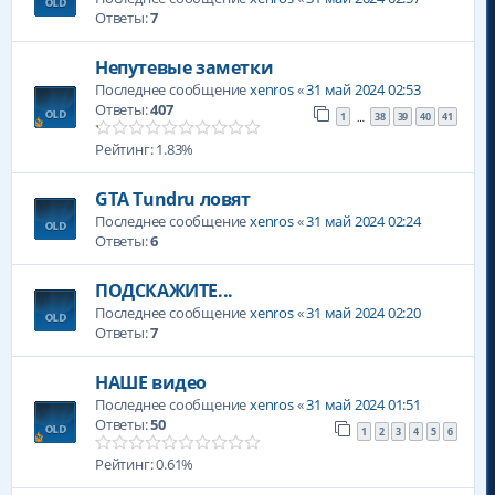
Ответы:
7
Непутевые заметки
Последнее сообщение
xenros
«
31 май 2024 02:53
Ответы:
407
1
38
39
40
41
…
Рейтинг: 1.83%
GTA Tundru ловят
Последнее сообщение
xenros
«
31 май 2024 02:24
Ответы:
6
ПОДСКАЖИТЕ...
Последнее сообщение
xenros
«
31 май 2024 02:20
Ответы:
7
НАШЕ видео
Последнее сообщение
xenros
«
31 май 2024 01:51
Ответы:
50
1
2
3
4
5
6
Рейтинг: 0.61%