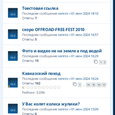
Тоестовая ссылка
Последнее сообщение
xenros
«
01 июн 2024 18:10
Ответы:
7
скоро OFFROAD-FREE-FEST 2010
Последнее сообщение
xenros
«
01 июн 2024 16:57
Ответы:
5
Фото и видео не на земле а под водой
Последнее сообщение
xenros
«
01 июн 2024 16:29
Ответы:
15
1
2
Кавказский поход
Последнее сообщение
xenros
«
01 июн 2024 16:24
Ответы:
162
1
14
15
16
17
…
Рейтинг: 3.05%
У Вас колят колеса жулики?
Последнее сообщение
xenros
«
01 июн 2024 15:09
Ответы:
6