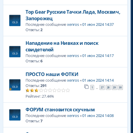
Top Gear Русские Тачки Лада, Москвич,
Запорожец
Последнее сообщение
xenros
«
01 июн 2024 14:37
Ответы:
2
Нападение на Нивках и поиск
свидетелей
Последнее сообщение
xenros
«
01 июн 2024 14:17
Ответы:
6
ПРОСТО наши ФОТКИ
Последнее сообщение
xenros
«
01 июн 2024 14:14
Ответы:
291
1
27
28
29
30
…
Рейтинг: 27.44%
ФОРУМ становится скучным
Последнее сообщение
xenros
«
01 июн 2024 14:08
Ответы:
7