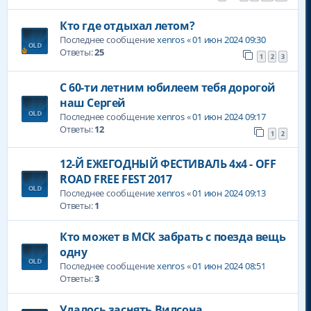
Кто где отдыхал летом?
Последнее сообщение
xenros
«
01 июн 2024 09:30
Ответы:
25
1
2
3
С 60-ти летним юбилеем тебя дорогой
наш Сергей
Последнее сообщение
xenros
«
01 июн 2024 09:17
Ответы:
12
1
2
12-Й ЕЖЕГОДНЫЙ ФЕСТИВАЛЬ 4х4 - OFF
ROAD FREE FEST 2017
Последнее сообщение
xenros
«
01 июн 2024 09:13
Ответы:
1
Кто может в МСК забрать с поезда вещь
одну
Последнее сообщение
xenros
«
01 июн 2024 08:51
Ответы:
3
Удалось заснять Вилсона