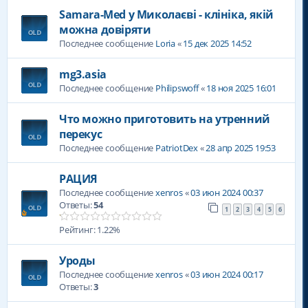
Samara-Med у Миколаєві - клініка, якій
можна довіряти
Последнее сообщение
Loria
«
15 дек 2025 14:52
mg3.asia
Последнее сообщение
Philipswoff
«
18 ноя 2025 16:01
Что можно приготовить на утренний
перекус
Последнее сообщение
PatriotDex
«
28 апр 2025 19:53
РАЦИЯ
Последнее сообщение
xenros
«
03 июн 2024 00:37
Ответы:
54
1
2
3
4
5
6
Рейтинг: 1.22%
Уроды
Последнее сообщение
xenros
«
03 июн 2024 00:17
Ответы:
3