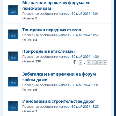
Мы начали прокачку форума по
поисковикам
Последнее сообщение
xenros
«
30 май 2024 15:04
Ответы:
5
Тонировка передних стекол
Последнее сообщение
xenros
«
30 май 2024 14:52
Ответы:
4
Природные катаклизмы
Последнее сообщение
xenros
«
30 май 2024 14:36
Ответы:
138
1
11
12
13
14
…
Забегался и нет времени на форум
зайти даже
Последнее сообщение
xenros
«
30 май 2024 13:32
Ответы:
6
Инновации в строительстве дорог
Последнее сообщение
xenros
«
30 май 2024 13:25
Ответы:
1