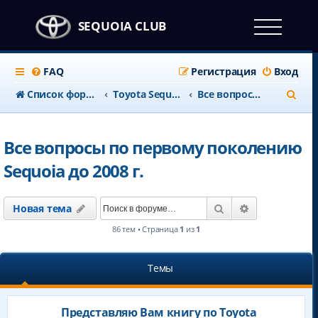
SEQUOIA CLUB
FAQ
Регистрация
Вход
П
Список форумов
Toyota Sequoia до 2008 г.
Все вопросы по первому поколению Sequoia до 2008 г.
о
и
Все вопросы по первому поколению
с
Sequoia до 2008 г.
к
Поиск
Расширенны
Новая тема
86 тем • Страница
1
из
1
Темы
Представляю Вам книгу по Toyota