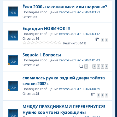
Ёлка 2000 - наконечники или шаровые?
Последнее сообщение
xenros
«
01 июн 2024 03:23
Ответы:
6
Еще один НОВИЧОК !!!
Последнее сообщение
xenros
«
01 июн 2024 03:12
Ответы:
16
1
2
Рейтинг: 0.61%
Sequoia I. Вопросы
Последнее сообщение
xenros
«
01 июн 2024 01:43
Ответы:
78
1
5
6
7
8
…
сломалась ручка задней двери тойота
секвоя 2002г.
Последнее сообщение
xenros
«
01 июн 2024 00:55
Ответы:
25
1
2
3
МЕЖДУ ПРАЗДНИКАМИ ПЕРЕВЕРНУЛСЯ!
Нужно кое что из кузовщины