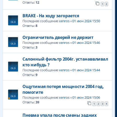
Ответы:
12
1
2
BRAKE - На ходу загорается
Последнее сообщение
xenros
«
01 июн 2024 15:50
Ответы:
8
Ограничитель дверей не держит
Последнее сообщение
xenros
«
01 июн 2024 15:46
Ответы:
3
Салонный фильтр 2004г. устанаввливал
кто нибудь ?
Последнее сообщение
xenros
«
01 июн 2024 15:44
Ответы:
9
Ощутимая потеря мощности 2004 год,
помогите
Последнее сообщение
xenros
«
01 июн 2024 15:06
Ответы:
39
1
2
3
4
Пневма упала после смены задних