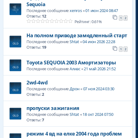
Sequoia
Последнее сообщение
xenros
«
01 июн 2024 08:47
Ответы:
12
1
2
Рейтинг: 0.61%
На полном приводе замедленный старт
Последнее сообщение
Shtat
«
04 июн 2026 22:28
Ответы:
19
1
2
Toyota SEQUOIA 2003 Амортизаторы
Последнее сообщение
Алиас
«
21 май 2026 21:52
2wd-4wd
Последнее сообщение
Дрон
«
07 ноя 2024 03:30
Ответы:
2
пропуски зажигания
Последнее сообщение
Shtat
«
18 окт 2024 07:50
Ответы:
7
режим 4 вд на елке 2004 года проблем