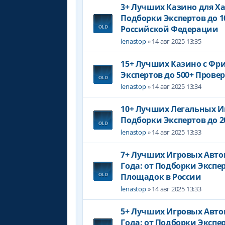
3+ Лучших Казино для Ха
Подборки Экспертов до 1
Российской Федерации
lenastop
» 14 авг 2025 13:35
15+ Лучших Казино с Фри
Экспертов до 500+ Прове
lenastop
» 14 авг 2025 13:34
10+ Лучших Легальных Иг
Подборки Экспертов до 2
lenastop
» 14 авг 2025 13:33
7+ Лучших Игровых Авто
Года: от Подборки Экспе
Площадок в России
lenastop
» 14 авг 2025 13:33
5+ Лучших Игровых Авто
Года: от Подборки Экспе