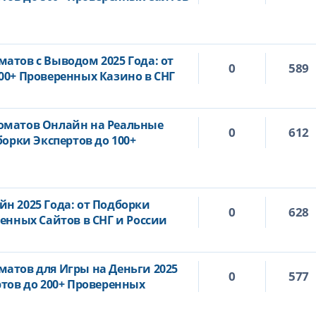
атов с Выводом 2025 Года: от
0
589
00+ Проверенных Казино в СНГ
оматов Онлайн на Реальные
0
612
борки Экспертов до 100+
н 2025 Года: от Подборки
0
628
ренных Сайтов в СНГ и России
атов для Игры на Деньги 2025
0
577
ртов до 200+ Проверенных