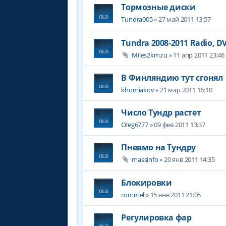
Тормозные диски
Tundra005
» 27 май 2011 13:57
Tundra 2008-2011 Radio, D
Miles2km.ru
» 11 апр 2011 23:46
В Финляндию тут сгонял
khomiakov
» 21 мар 2011 16:10
Число Тундр растет
Oleg6777
» 09 фев 2011 13:37
Пневмо на Тундру
massinfo
» 20 янв 2011 14:35
Блокировки
rommel
» 15 янв 2011 21:05
Регулировка фар