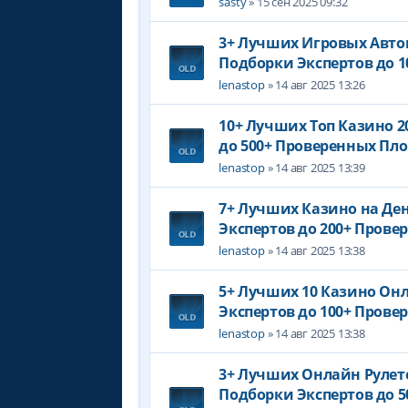
sasty
» 15 сен 2025 09:32
3+ Лучших Игровых Автом
Подборки Экспертов до 1
lenastop
» 14 авг 2025 13:26
10+ Лучших Топ Казино 2
до 500+ Проверенных Пл
lenastop
» 14 авг 2025 13:39
7+ Лучших Казино на Ден
Экспертов до 200+ Прове
lenastop
» 14 авг 2025 13:38
5+ Лучших 10 Казино Онл
Экспертов до 100+ Прове
lenastop
» 14 авг 2025 13:38
3+ Лучших Онлайн Рулето
Подборки Экспертов до 