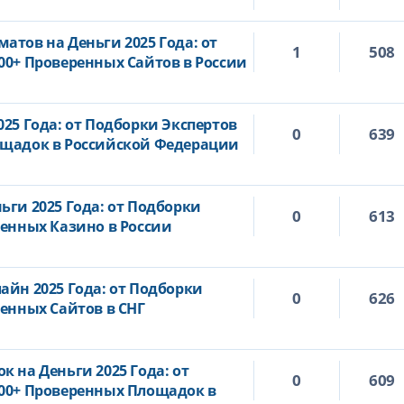
атов на Деньги 2025 Года: от
1
508
00+ Проверенных Сайтов в России
025 Года: от Подборки Экспертов
0
639
ощадок в Российской Федерации
ьги 2025 Года: от Подборки
0
613
ренных Казино в России
айн 2025 Года: от Подборки
0
626
ренных Сайтов в СНГ
к на Деньги 2025 Года: от
0
609
500+ Проверенных Площадок в