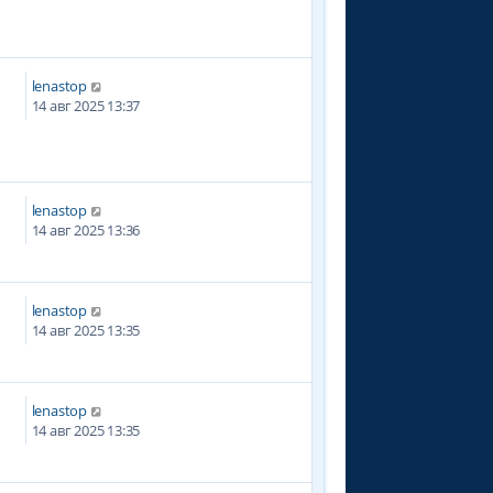
lenastop
14 авг 2025 13:37
lenastop
14 авг 2025 13:36
lenastop
14 авг 2025 13:35
lenastop
14 авг 2025 13:35