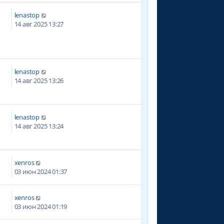
lenastop
14 авг 2025 13:27
lenastop
14 авг 2025 13:26
lenastop
14 авг 2025 13:24
xenros
9
03 июн 2024 01:37
xenros
03 июн 2024 01:19