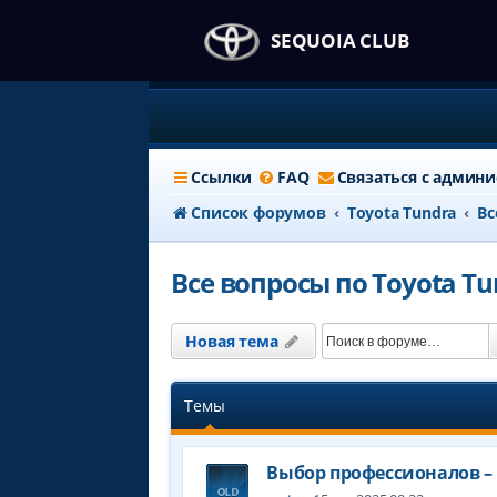
SEQUOIA CLUB
Ссылки
FAQ
Связаться с админ
Список форумов
Toyota Tundra
Вс
Все вопросы по Toyota Tu
Новая тема
Темы
Выбор профессионалов – 