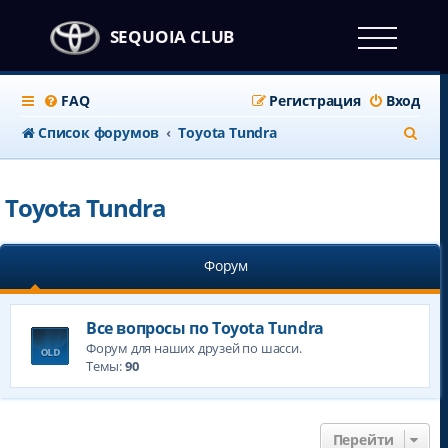
SEQUOIA CLUB
FAQ
Регистрация
Вход
П
Список форумов
Toyota Tundra
о
и
Toyota Tundra
с
к
Форум
Все вопросы по Toyota Tundra
Форум для наших друзей по шасси.
Темы:
90
Перейти