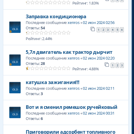
Рейтинг: 1.83%
Заправка кондиционера
Последнее сообщение
xenros
«
02 июн 2024 02:56
Ответы:
54
1
2
3
4
5
6
Рейтинг: 2.44%
5,7л двигатель как трактор дырчит
Последнее сообщение
xenros
«
02 июн 2024 02:20
Ответы:
28
1
2
3
Рейтинг: 4.88%
катушка зажигания!!!
Последнее сообщение
xenros
«
02 июн 2024 02:11
Ответы:
3
Вот и я сменил ремешок ручейковый
Последнее сообщение
xenros
«
02 июн 2024 00:31
Ответы:
6
Приговорили адсорбент топливного