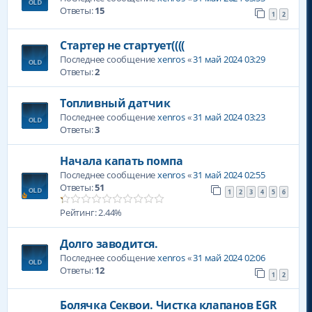
Ответы:
15
1
2
Стартер не стартует((((
Последнее сообщение
xenros
«
31 май 2024 03:29
Ответы:
2
Топливный датчик
Последнее сообщение
xenros
«
31 май 2024 03:23
Ответы:
3
Начала капать помпа
Последнее сообщение
xenros
«
31 май 2024 02:55
Ответы:
51
1
2
3
4
5
6
Рейтинг: 2.44%
Долго заводится.
Последнее сообщение
xenros
«
31 май 2024 02:06
Ответы:
12
1
2
Болячка Секвои. Чистка клапанов EGR