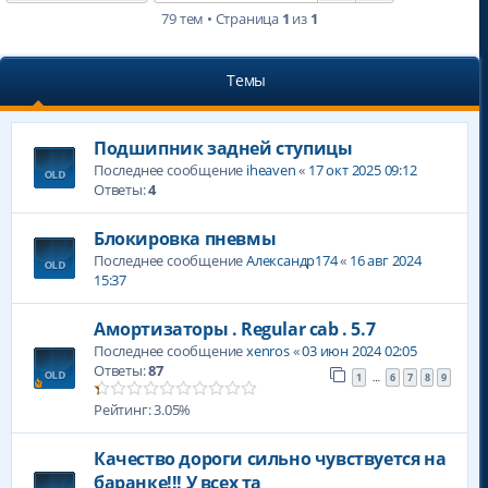
79 тем • Страница
1
из
1
Темы
Подшипник задней ступицы
Последнее сообщение
iheaven
«
17 окт 2025 09:12
Ответы:
4
Блокировка пневмы
Последнее сообщение
Александр174
«
16 авг 2024
15:37
Амортизаторы . Regular cab . 5.7
Последнее сообщение
xenros
«
03 июн 2024 02:05
Ответы:
87
1
6
7
8
9
…
Рейтинг: 3.05%
Качество дороги сильно чувствуется на
баранке!!! У всех та