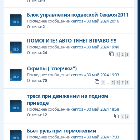
Ответы:
9
Блок управления подвеской Секвоя 2011
Последнее сообщение
xenros
«
30 май 2024 20:16
Ответы:
2
ПОМОГИТЕ ! АВТО ТЯНЕТ ВПРАВО !!!!
Последнее сообщение
xenros
«
30 май 2024 19:40
Ответы:
24
1
2
3
Скрипы ("сверчки")
Последнее сообщение
xenros
«
30 май 2024 19:33
Ответы:
70
1
5
6
7
8
…
треск при движении на подном
приводе
Последнее сообщение
xenros
«
30 май 2024 18:58
Ответы:
12
1
2
Бьёт руль при торможении
Последнее сообщение
xenros
«
30 май 2024 17:33