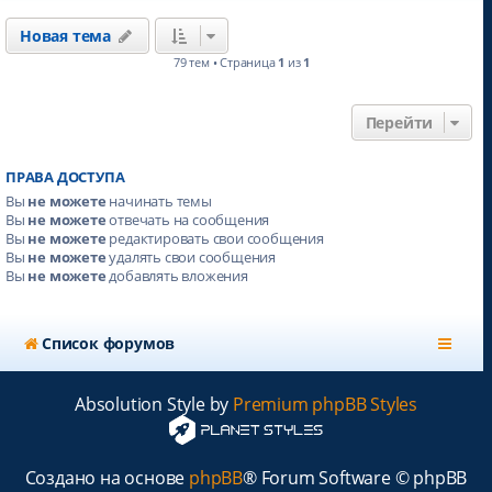
Новая тема
79 тем • Страница
1
из
1
Перейти
ПРАВА ДОСТУПА
Вы
не можете
начинать темы
Вы
не можете
отвечать на сообщения
Вы
не можете
редактировать свои сообщения
Вы
не можете
удалять свои сообщения
Вы
не можете
добавлять вложения
Список форумов
Absolution Style by
Premium phpBB Styles
Создано на основе
phpBB
® Forum Software © phpBB