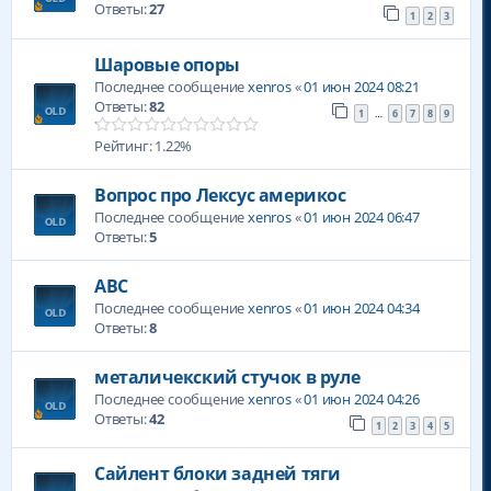
Ответы:
27
1
2
3
Шаровые опоры
Последнее сообщение
xenros
«
01 июн 2024 08:21
Ответы:
82
1
6
7
8
9
…
Рейтинг: 1.22%
Вопрос про Лексус америкос
Последнее сообщение
xenros
«
01 июн 2024 06:47
Ответы:
5
АВС
Последнее сообщение
xenros
«
01 июн 2024 04:34
Ответы:
8
металичекский стучок в руле
Последнее сообщение
xenros
«
01 июн 2024 04:26
Ответы:
42
1
2
3
4
5
Сайлент блоки задней тяги