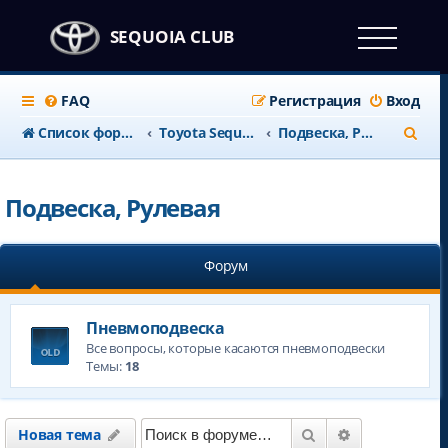
SEQUOIA CLUB
FAQ
Регистрация
Вход
П
Список форумов
Тоyota Sequoia c 2008 года
Подвеска, Рулевая
о
и
Подвеска, Рулевая
с
к
Форум
Пневмоподвеска
Все вопросы, которые касаются пневмоподвески
Темы:
18
Поиск
Расширенны
Новая тема