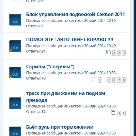
Ответы:
9
Блок управления подвеской Секвоя 2011
Последнее сообщение
xenros
«
30 май 2024 20:16
Ответы:
2
ПОМОГИТЕ ! АВТО ТЯНЕТ ВПРАВО !!!!
Последнее сообщение
xenros
«
30 май 2024 19:40
Ответы:
24
1
2
3
Скрипы ("сверчки")
Последнее сообщение
xenros
«
30 май 2024 19:33
Ответы:
70
1
5
6
7
8
…
треск при движении на подном
приводе
Последнее сообщение
xenros
«
30 май 2024 18:58
Ответы:
12
1
2
Бьёт руль при торможении
Последнее сообщение
xenros
«
30 май 2024 17:33