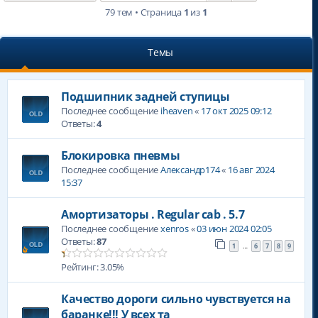
79 тем • Страница
1
из
1
Темы
Подшипник задней ступицы
Последнее сообщение
iheaven
«
17 окт 2025 09:12
Ответы:
4
Блокировка пневмы
Последнее сообщение
Александр174
«
16 авг 2024
15:37
Амортизаторы . Regular cab . 5.7
Последнее сообщение
xenros
«
03 июн 2024 02:05
Ответы:
87
1
6
7
8
9
…
Рейтинг: 3.05%
Качество дороги сильно чувствуется на
баранке!!! У всех та