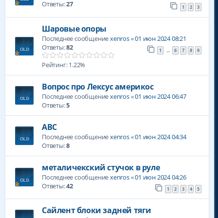
Ответы:
27
1
2
3
Шаровые опоры
Последнее сообщение
xenros
«
01 июн 2024 08:21
Ответы:
82
1
6
7
8
9
…
Рейтинг: 1.22%
Вопрос про Лексус америкос
Последнее сообщение
xenros
«
01 июн 2024 06:47
Ответы:
5
АВС
Последнее сообщение
xenros
«
01 июн 2024 04:34
Ответы:
8
металичекский стучок в руле
Последнее сообщение
xenros
«
01 июн 2024 04:26
Ответы:
42
1
2
3
4
5
Сайлент блоки задней тяги