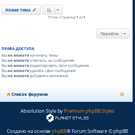
Новая тема
79 тем • Страница
1
из
1
Перейти
ПРАВА ДОСТУПА
Вы
не можете
начинать темы
Вы
не можете
отвечать на сообщения
Вы
не можете
редактировать свои сообщения
Вы
не можете
удалять свои сообщения
Вы
не можете
добавлять вложения
Список форумов
Absolution Style by
Premium phpBB Styles
Создано на основе
phpBB
® Forum Software © phpBB