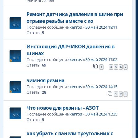
Рейтинг: 5.49%
Ремонт датчика давления в шине при
отрыве резьбы вместе с ко
Последнее сообщение
xenros
«
30 май 2024 19:11
Ответы:
5
Инсталяция ДАТЧИКОВ давления в
шинах
Последнее сообщение
xenros
«
30 май 2024 17:02
Ответы:
69
1
4
5
6
7
…
зимняя резина
Последнее сообщение
xenros
«
30 май 2024 14:15
Ответы:
28
1
2
3
Что новое для резины - АЗОТ
Последнее сообщение
xenros
«
30 май 2024 13:35
Ответы:
9
как убрать с панели треугольник с