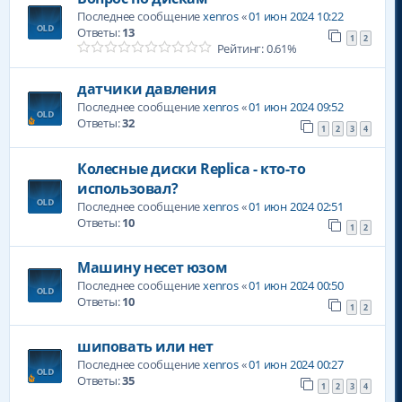
Последнее сообщение
xenros
«
01 июн 2024 10:22
Ответы:
13
1
2
Рейтинг: 0.61%
датчики давления
Последнее сообщение
xenros
«
01 июн 2024 09:52
Ответы:
32
1
2
3
4
Колесные диски Replica - кто-то
использовал?
Последнее сообщение
xenros
«
01 июн 2024 02:51
Ответы:
10
1
2
Машину несет юзом
Последнее сообщение
xenros
«
01 июн 2024 00:50
Ответы:
10
1
2
шиповать или нет
Последнее сообщение
xenros
«
01 июн 2024 00:27
Ответы:
35
1
2
3
4