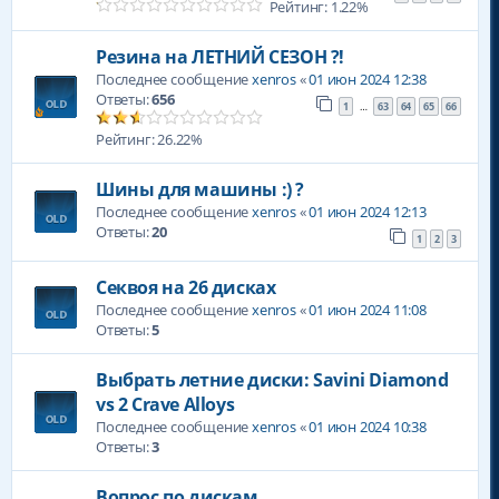
Рейтинг: 1.22%
Резина на ЛЕТНИЙ СЕЗОН ?!
Последнее сообщение
xenros
«
01 июн 2024 12:38
Ответы:
656
1
63
64
65
66
…
Рейтинг: 26.22%
Шины для машины :) ?
Последнее сообщение
xenros
«
01 июн 2024 12:13
Ответы:
20
1
2
3
Секвоя на 26 дисках
Последнее сообщение
xenros
«
01 июн 2024 11:08
Ответы:
5
Выбрать летние диски: Savini Diamond
vs 2 Crave Alloys
Последнее сообщение
xenros
«
01 июн 2024 10:38
Ответы:
3
Вопрос по дискам