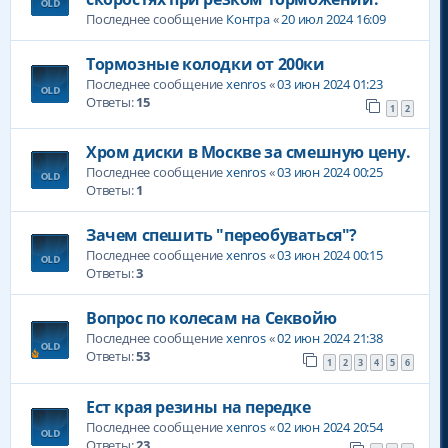
Последнее сообщение
Контра
«
20 июл 2024 16:09
Тормозные колодки от 200ки
Последнее сообщение
xenros
«
03 июн 2024 01:23
Ответы:
15
1
2
Хром диски в Москве за смешную цену.
Последнее сообщение
xenros
«
03 июн 2024 00:25
Ответы:
1
Зачем спешить "переобуваться"?
Последнее сообщение
xenros
«
03 июн 2024 00:15
Ответы:
3
Вопрос по колесам на Секвойю
Последнее сообщение
xenros
«
02 июн 2024 21:38
Ответы:
53
1
2
3
4
5
6
Ест края резины на передке
Последнее сообщение
xenros
«
02 июн 2024 20:54
Ответы:
23