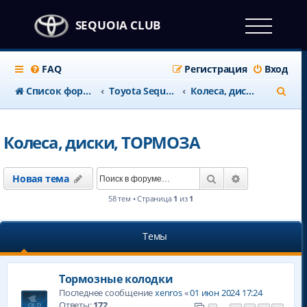
SEQUOIA CLUB
FAQ
Регистрация
Вход
П
Список форумов
Тоyota Sequoia c 2008 года
Колеса, диски, ТОРМОЗА
о
и
Колеса, диски, ТОРМОЗА
с
к
Поиск
Расширенны
Новая тема
58 тем • Страница
1
из
1
Темы
Тормозные колодки
Последнее сообщение
xenros
«
01 июн 2024 17:24
Ответы:
172