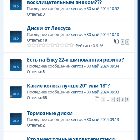
восклицательным знаком???
Последнее сообщение
xenros
«
30 май 2024 10:52
Ответы:
3
Диски от Лексуса
Последнее сообщение
xenros
«
30 май 2024 10:10
Ответы:
18
1
2
Рейтинг: 0.61%
Есть на Ёлку 22-я шипованная резина?
Последнее сообщение
xenros
«
30 май 2024 09:34
Ответы:
5
Какие колеса лучше 20" или 18"?
Последнее сообщение
xenros
«
30 май 2024 09:33
Ответы:
63
1
4
5
6
7
…
Тормозные диски
Последнее сообщение
xenros
«
30 май 2024 09:13
Ответы:
2
Кто знает точные характеристики