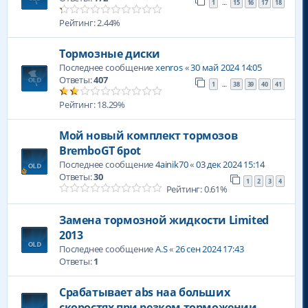
1
15
16
17
18
…
Рейтинг: 2.44%
Тормозные диски
Последнее сообщение
xenros
«
30 май 2024 14:05
Ответы:
407
1
38
39
40
41
…
Рейтинг: 18.29%
Мой новый комплект тормозов
BremboGT 6pot
Последнее сообщение
4ainik70
«
03 дек 2024 15:14
Ответы:
30
1
2
3
4
Рейтинг: 0.61%
Замена тормозной жидкости Limited
2013
Последнее сообщение
A.S
«
26 сен 2024 17:43
Ответы:
1
Срабатывает abs наа больших
скоростях при резком торможении.