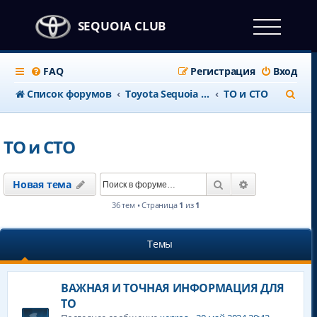
SEQUOIA CLUB
FAQ
Регистрация
Вход
П
Список форумов
Тоyota Sequoia c 2008 года
ТО и СТО
о
и
ТО и СТО
с
к
Поиск
Расширенны
Новая тема
36 тем • Страница
1
из
1
Темы
ВАЖНАЯ И ТОЧНАЯ ИНФОРМАЦИЯ ДЛЯ
ТО