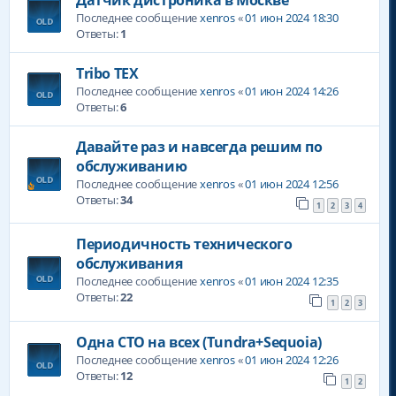
Датчик дистроника в Москве
Последнее сообщение
xenros
«
01 июн 2024 18:30
Ответы:
1
Tribo TEX
Последнее сообщение
xenros
«
01 июн 2024 14:26
Ответы:
6
Давайте раз и навсегда решим по
обслуживанию
Последнее сообщение
xenros
«
01 июн 2024 12:56
Ответы:
34
1
2
3
4
Периодичность технического
обслуживания
Последнее сообщение
xenros
«
01 июн 2024 12:35
Ответы:
22
1
2
3
Одна СТО на всех (Tundra+Sequoia)
Последнее сообщение
xenros
«
01 июн 2024 12:26
Ответы:
12
1
2