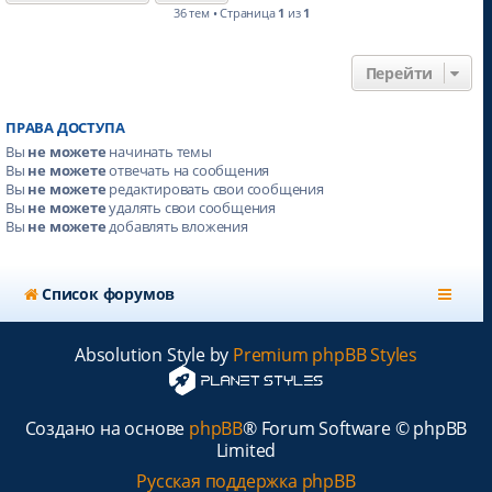
36 тем • Страница
1
из
1
Перейти
ПРАВА ДОСТУПА
Вы
не можете
начинать темы
Вы
не можете
отвечать на сообщения
Вы
не можете
редактировать свои сообщения
Вы
не можете
удалять свои сообщения
Вы
не можете
добавлять вложения
Список форумов
Absolution Style by
Premium phpBB Styles
Создано на основе
phpBB
® Forum Software © phpBB
Limited
Русская поддержка phpBB