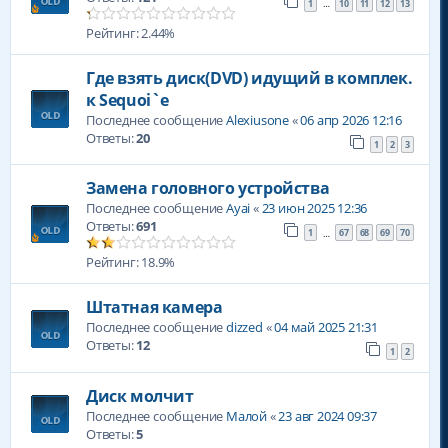
1
10
11
12
13
…
Рейтинг: 2.44%
Где взять диск(DVD) идущий в комплек.
к Sequoi`e
Последнее сообщение
Alexiusone
«
06 апр 2026 12:16
Ответы:
20
1
2
3
Замена головного устройства
Последнее сообщение
Ayai
«
23 июн 2025 12:36
Ответы:
691
1
67
68
69
70
…
Рейтинг: 18.9%
Штатная камера
Последнее сообщение
dizzed
«
04 май 2025 21:31
Ответы:
12
1
2
Диск молчит
Последнее сообщение
Малой
«
23 авг 2024 09:37
Ответы:
5