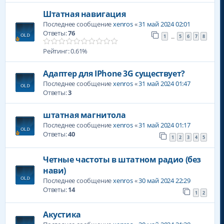
Штатная навигация
Последнее сообщение
xenros
«
31 май 2024 02:01
Ответы:
76
1
5
6
7
8
…
Рейтинг: 0.61%
Адаптер для IPhone 3G существует?
Последнее сообщение
xenros
«
31 май 2024 01:47
Ответы:
3
штатная магнитола
Последнее сообщение
xenros
«
31 май 2024 01:17
Ответы:
40
1
2
3
4
5
Четные частоты в штатном радио (без
нави)
Последнее сообщение
xenros
«
30 май 2024 22:29
Ответы:
14
1
2
Акустика