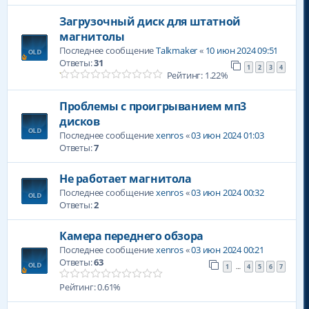
Загрузочный диск для штатной
магнитолы
Последнее сообщение
Talkmaker
«
10 июн 2024 09:51
Ответы:
31
1
2
3
4
Рейтинг: 1.22%
Проблемы с проигрыванием мп3
дисков
Последнее сообщение
xenros
«
03 июн 2024 01:03
Ответы:
7
Не работает магнитола
Последнее сообщение
xenros
«
03 июн 2024 00:32
Ответы:
2
Камера переднего обзора
Последнее сообщение
xenros
«
03 июн 2024 00:21
Ответы:
63
1
4
5
6
7
…
Рейтинг: 0.61%