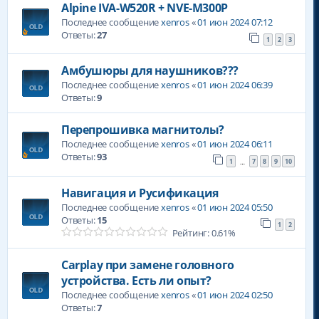
Alpine IVA-W520R + NVE-M300P
Последнее сообщение
xenros
«
01 июн 2024 07:12
Ответы:
27
1
2
3
Амбушюры для наушников???
Последнее сообщение
xenros
«
01 июн 2024 06:39
Ответы:
9
Перепрошивка магнитолы?
Последнее сообщение
xenros
«
01 июн 2024 06:11
Ответы:
93
1
7
8
9
10
…
Навигация и Русификация
Последнее сообщение
xenros
«
01 июн 2024 05:50
Ответы:
15
1
2
Рейтинг: 0.61%
Carplay при замене головного
устройства. Есть ли опыт?
Последнее сообщение
xenros
«
01 июн 2024 02:50
Ответы:
7