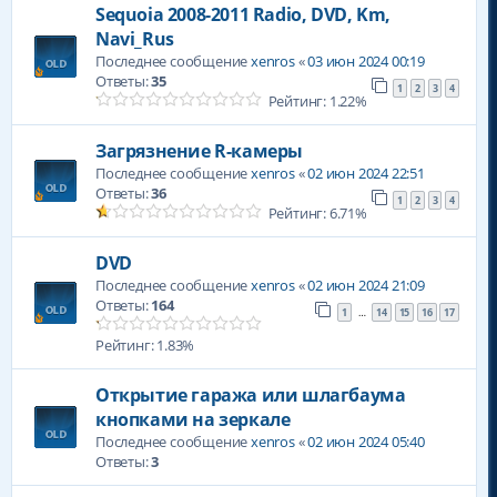
Sequoia 2008-2011 Radio, DVD, Km,
Navi_Rus
Последнее сообщение
xenros
«
03 июн 2024 00:19
Ответы:
35
1
2
3
4
Рейтинг: 1.22%
Загрязнение R-камеры
Последнее сообщение
xenros
«
02 июн 2024 22:51
Ответы:
36
1
2
3
4
Рейтинг: 6.71%
DVD
Последнее сообщение
xenros
«
02 июн 2024 21:09
Ответы:
164
1
14
15
16
17
…
Рейтинг: 1.83%
Открытие гаража или шлагбаума
кнопками на зеркале
Последнее сообщение
xenros
«
02 июн 2024 05:40
Ответы:
3