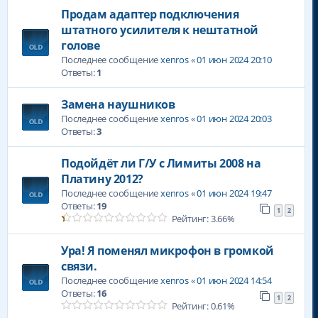
Продам адаптер подключения
штатного усилителя к нештатной
голове
Последнее сообщение
xenros
«
01 июн 2024 20:10
Ответы:
1
Замена наушников
Последнее сообщение
xenros
«
01 июн 2024 20:03
Ответы:
3
Подойдёт ли Г/У с Лимиты 2008 на
Платину 2012?
Последнее сообщение
xenros
«
01 июн 2024 19:47
Ответы:
19
1
2
Рейтинг: 3.66%
Ура! Я поменял микрофон в громкой
связи.
Последнее сообщение
xenros
«
01 июн 2024 14:54
Ответы:
16
1
2
Рейтинг: 0.61%