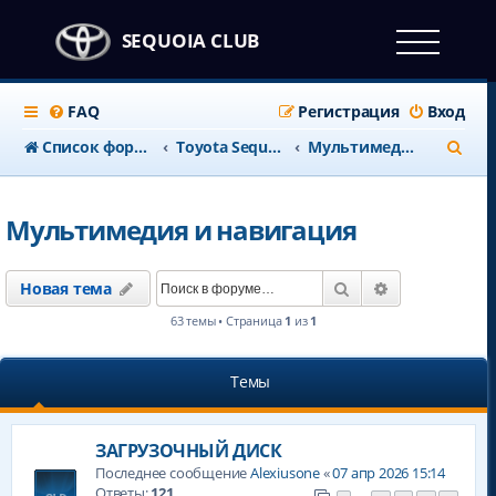
SEQUOIA CLUB
FAQ
Регистрация
Вход
П
Список форумов
Тоyota Sequoia c 2008 года
Мультимедия и навигация
о
и
Мультимедия и навигация
с
к
Поиск
Расширенны
Новая тема
63 темы • Страница
1
из
1
Темы
ЗАГРУЗОЧНЫЙ ДИСК
Последнее сообщение
Alexiusone
«
07 апр 2026 15:14
Ответы:
121