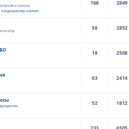
168
2849
контроля и салона
, кондиционер, климат
58
2852
аски итд
ГБО
18
2508
ия
63
2414
росы
52
1812
одразделам
233
6505