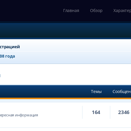
Главная
Обзор
Характе
истрацией
008 года
а
Темы
Сообщен
164
2346
тересная информация