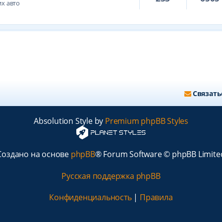
х авто
Связать
Absolution Style by
Premium phpBB Styles
Создано на основе
phpBB
® Forum Software © phpBB Limite
Русская поддержка phpBB
Конфиденциальность
|
Правила