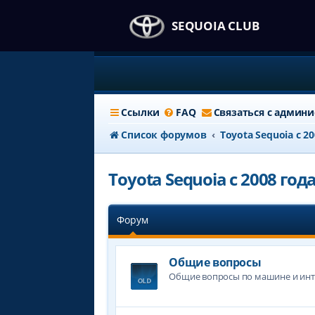
SEQUOIA CLUB
Ссылки
FAQ
Связаться с админ
Список форумов
Тоyota Sequoia c 2
Тоyota Sequoia c 2008 год
Форум
Общие вопросы
Общие вопросы по машине и ин