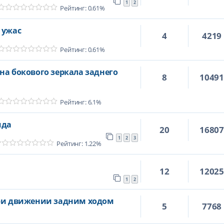
1
2
Рейтинг: 0.61%
 ужас
4
4219
Рейтинг: 0.61%
на бокового зеркала заднего
8
1049
Рейтинг: 6.1%
ида
20
1680
1
2
3
Рейтинг: 1.22%
12
1202
1
2
при движении задним ходом
5
7768