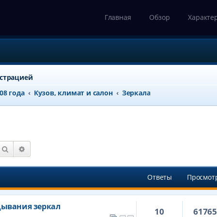
Главная
Обзор
Характе
истрацией
008 года
Кузов, климат и салон
Зеркала
Поиск
Расширенный поиск
Ответы
Просмот
дывания зеркал
10
6176