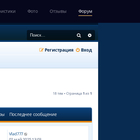
ристики
Фото
Отзывы
Форум
Поиск
Расширенный поиск
Регистрация
Вход
18 тем • Страница
1
из
1
ры
Последнее сообщение
Vlad777
5
02 май 2025 13:03