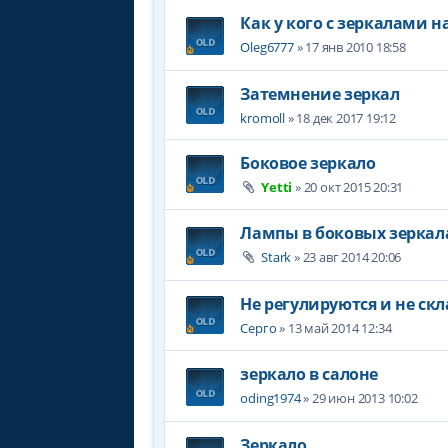
Как у кого с зеркалами н
Oleg6777
» 17 янв 2010 18:58
Затемнение зеркал
kromoll
» 18 дек 2017 19:12
Боковое зеркало
Yetti
» 20 окт 2015 20:31
Лампы в боковых зеркал
Stark
» 23 авг 2014 20:06
Не регулируются и не ск
Серго
» 13 май 2014 12:34
зеркало в салоне
oding1974
» 29 июн 2013 10:02
Зеркало