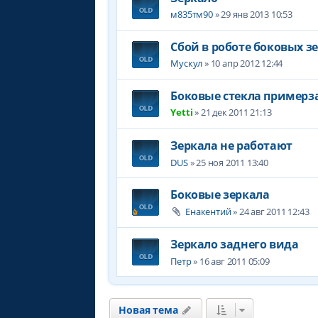
м835тм90
» 29 янв 2013 10:53
Сбой в роботе боковых з
Мускул
» 10 апр 2012 12:44
Боковые стекла примерз
Yetti
» 21 дек 2011 21:13
Зеркала не работают
DUS
» 25 ноя 2011 13:40
Боковые зеркала
Енакентий
» 24 авг 2011 12:43
Зеркало заднего вида
Петр
» 16 авг 2011 05:09
Новая тема