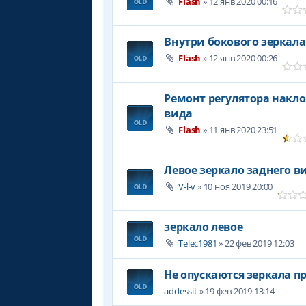
Flash
» 12 янв 2020 00:16
Внутри бокового зеркала
Flash
» 12 янв 2020 00:26
Ремонт регулятора накло
вида
Flash
» 11 янв 2020 23:51
Левое зеркало заднего в
V-l-v
» 10 ноя 2019 20:00
зеркало левое
Telec1981
» 22 фев 2019 12:03
Не опускаются зеркала 
addessit
» 19 фев 2019 13:14