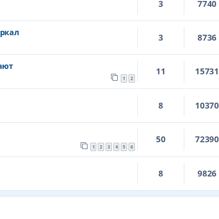
3
7740
еркал
3
8736
ают
11
1573
1
2
8
1037
50
7239
1
2
3
4
5
6
8
9826