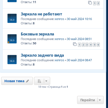
Ответы:
11
1
2
Зеркала не работают
Последнее сообщение
xenros
«
30 май 2024 10:16
Ответы:
8
Боковые зеркала
Последнее сообщение
xenros
«
30 май 2024 08:51
Ответы:
50
1
2
3
4
5
6
Зеркало заднего вида
Последнее сообщение
xenros
«
30 май 2024 08:47
Ответы:
8
Новая тема
18 тем • Страница
1
из
1
Перейти