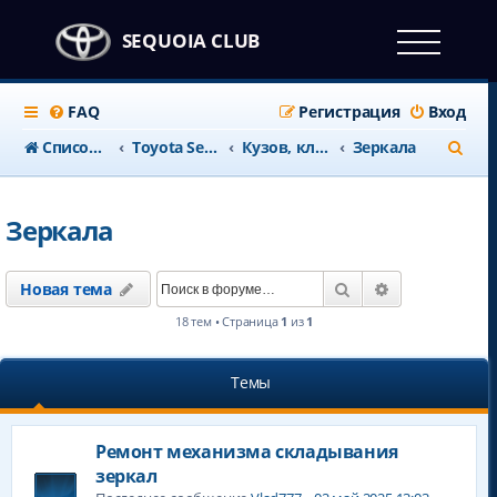
SEQUOIA CLUB
FAQ
Регистрация
Вход
П
Список форумов
Тоyota Sequoia c 2008 года
Кузов, климат и салон
Зеркала
о
и
Зеркала
с
к
Поиск
Расширенны
Новая тема
18 тем • Страница
1
из
1
Темы
Ремонт механизма складывания
зеркал