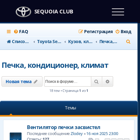
SEQUOIA CLUB
FAQ
Регистрация
Вход
П
Список форумов
Тоyota Sequoia c 2008 года
Кузов, климат и салон
Печка, кондиционер, климат
о
и
Печка, кондиционер, климат
с
к
Поиск
Расширенны
Новая тема
18 тем • Страница
1
из
1
Темы
Вентилятор печки засвистел
Последнее сообщение
Zlodey
«
16 ноя 2025 23:00
Ответы:
127