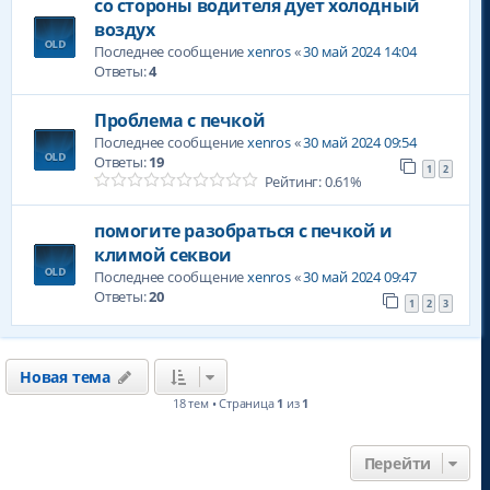
со стороны водителя дует холодный
воздух
Последнее сообщение
xenros
«
30 май 2024 14:04
Ответы:
4
Проблема с печкой
Последнее сообщение
xenros
«
30 май 2024 09:54
Ответы:
19
1
2
Рейтинг: 0.61%
помогите разобраться с печкой и
климой секвои
Последнее сообщение
xenros
«
30 май 2024 09:47
Ответы:
20
1
2
3
Новая тема
18 тем • Страница
1
из
1
Перейти