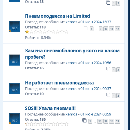
Ответы:
13
1
2
Пневмоподвеска на Limited
Последнее сообщение
xenros
«
01 июн 2024 16:37
Ответы:
118
1
9
10
11
12
…
Рейтинг: 8.54%
Замена пневмобалонов у кого на каком
пробеге?
Последнее сообщение
xenros
«
01 июн 2024 10:56
Ответы:
16
1
2
Не работает пневмоподвеска
Последнее сообщение
xenros
«
01 июн 2024 09:37
Ответы:
10
1
2
SOS!!! Упала пневма!!!
Последнее сообщение
xenros
«
01 июн 2024 06:59
Ответы:
186
1
16
17
18
19
…
Рейтинг: 3.05%