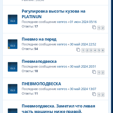
Регулировка высоты кузова на
PLATINUN
Последнее сообщение
xenros
«
01 июн 2024 05:16
Ответы:
17
1
2
Пневмо на перед
Последнее сообщение
xenros
«
30 май 2024 22:52
Ответы:
54
1
2
3
4
5
6
Пневмаподвеска
Последнее сообщение
xenros
«
30 май 2024 20:51
Ответы:
18
1
2
ПНЕВМОПОДВЕСКА
Последнее сообщение
xenros
«
30 май 2024 13:07
Ответы:
11
1
2
Пневмопдвеска. Заметил что левая
часть машины ниже правой.