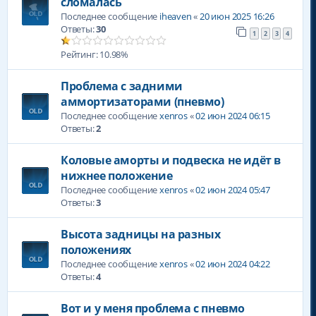
сломалась
Последнее сообщение
iheaven
«
20 июн 2025 16:26
Ответы:
30
1
2
3
4
Рейтинг: 10.98%
Проблема с задними
аммортизаторами (пневмо)
Последнее сообщение
xenros
«
02 июн 2024 06:15
Ответы:
2
Коловые аморты и подвеска не идёт в
нижнее положение
Последнее сообщение
xenros
«
02 июн 2024 05:47
Ответы:
3
Высота задницы на разных
положениях
Последнее сообщение
xenros
«
02 июн 2024 04:22
Ответы:
4
Вот и у меня проблема с пневмо