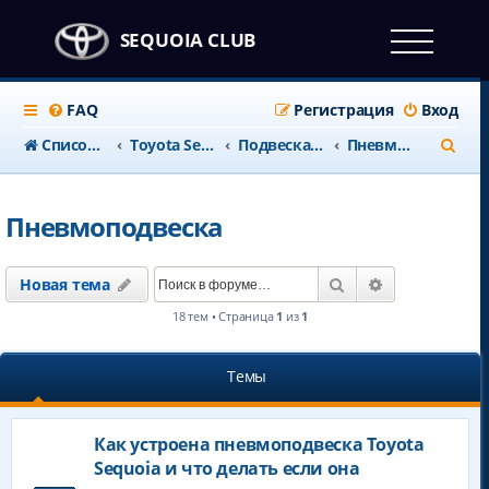
SEQUOIA CLUB
FAQ
Регистрация
Вход
П
Список форумов
Тоyota Sequoia c 2008 года
Подвеска, Рулевая
Пневмоподвеска
о
и
Пневмоподвеска
с
к
Поиск
Расширенны
Новая тема
18 тем • Страница
1
из
1
Темы
Как устроена пневмоподвеска Toyota
Sequoia и что делать если она