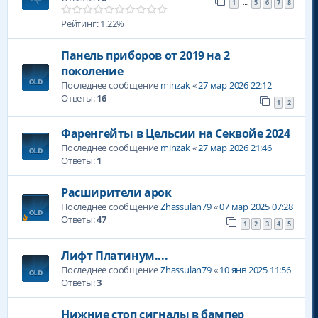
1
5
6
7
8
…
Рейтинг: 1.22%
Панель приборов от 2019 на 2
поколение
Последнее сообщение
minzak
«
27 мар 2026 22:12
Ответы:
16
1
2
Фаренгейты в Цельсии на Секвойе 2024
Последнее сообщение
minzak
«
27 мар 2026 21:46
Ответы:
1
Расширители арок
Последнее сообщение
Zhassulan79
«
07 мар 2025 07:28
Ответы:
47
1
2
3
4
5
Лифт Платинум....
Последнее сообщение
Zhassulan79
«
10 янв 2025 11:56
Ответы:
3
Нижние стоп сигналы в бампер