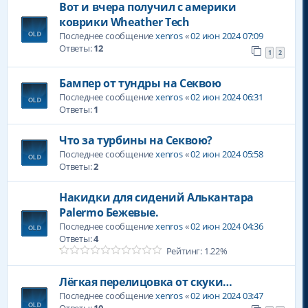
Вот и вчера получил с америки
коврики Wheather Tech
Последнее сообщение
xenros
«
02 июн 2024 07:09
Ответы:
12
1
2
Бампер от тундры на Секвою
Последнее сообщение
xenros
«
02 июн 2024 06:31
Ответы:
1
Что за турбины на Секвою?
Последнее сообщение
xenros
«
02 июн 2024 05:58
Ответы:
2
Накидки для сидений Алькантара
Palermo Бежевые.
Последнее сообщение
xenros
«
02 июн 2024 04:36
Ответы:
4
Рейтинг: 1.22%
Лёгкая перелицовка от скуки…
Последнее сообщение
xenros
«
02 июн 2024 03:47
Ответы:
10