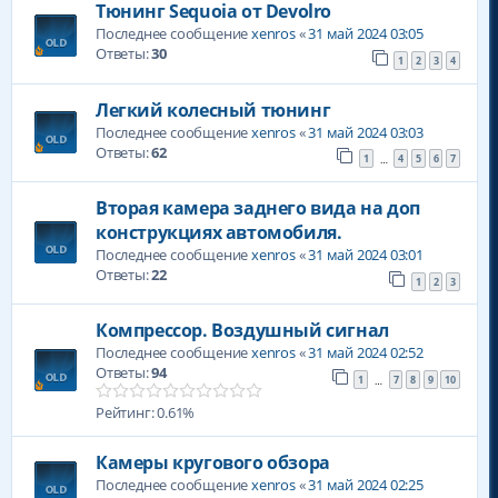
Тюнинг Sequoia от Devolro
Последнее сообщение
xenros
«
31 май 2024 03:05
Ответы:
30
1
2
3
4
Легкий колесный тюнинг
Последнее сообщение
xenros
«
31 май 2024 03:03
Ответы:
62
1
4
5
6
7
…
Вторая камера заднего вида на доп
конструкциях автомобиля.
Последнее сообщение
xenros
«
31 май 2024 03:01
Ответы:
22
1
2
3
Компрессор. Воздушный сигнал
Последнее сообщение
xenros
«
31 май 2024 02:52
Ответы:
94
1
7
8
9
10
…
Рейтинг: 0.61%
Камеры кругового обзора
Последнее сообщение
xenros
«
31 май 2024 02:25