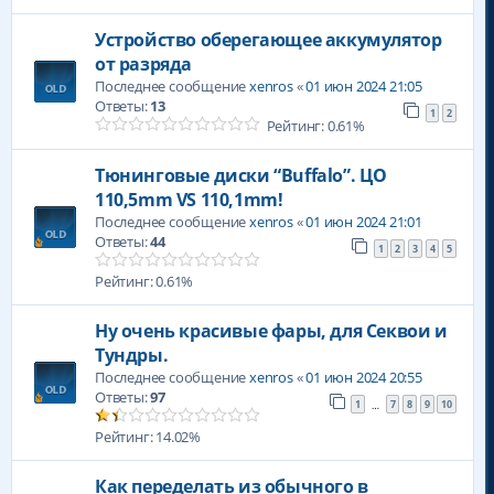
Устройство оберегающее аккумулятор
от разряда
Последнее сообщение
xenros
«
01 июн 2024 21:05
Ответы:
13
1
2
Рейтинг: 0.61%
Тюнинговые диски “Buffalo”. ЦО
110,5mm VS 110,1mm!
Последнее сообщение
xenros
«
01 июн 2024 21:01
Ответы:
44
1
2
3
4
5
Рейтинг: 0.61%
Ну очень красивые фары, для Секвои и
Тундры.
Последнее сообщение
xenros
«
01 июн 2024 20:55
Ответы:
97
1
7
8
9
10
…
Рейтинг: 14.02%
Как переделать из обычного в