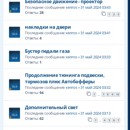
Безопасное движение - проектор
Последнее сообщение
xenros
«
31 май 2024 03:43
Ответы:
28
1
2
3
накладки на двери
Последнее сообщение
xenros
«
31 май 2024 03:41
Ответы:
4
Бустер педали газа
Последнее сообщение
xenros
«
31 май 2024 03:33
Ответы:
1
Продолжение тюнинга подвески,
тормозов плюс Автобафферы
Последнее сообщение
xenros
«
31 май 2024 03:32
Ответы:
94
1
7
8
9
10
…
Дополнительный свет
Последнее сообщение
xenros
«
31 май 2024 03:13
Ответы:
62
1
4
5
6
7
…