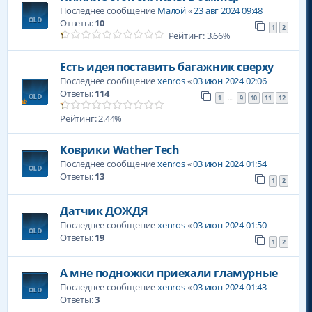
Последнее сообщение
Малой
«
23 авг 2024 09:48
Ответы:
10
1
2
Рейтинг: 3.66%
Есть идея поставить багажник сверху
Последнее сообщение
xenros
«
03 июн 2024 02:06
Ответы:
114
1
9
10
11
12
…
Рейтинг: 2.44%
Коврики Wather Tech
Последнее сообщение
xenros
«
03 июн 2024 01:54
Ответы:
13
1
2
Датчик ДОЖДЯ
Последнее сообщение
xenros
«
03 июн 2024 01:50
Ответы:
19
1
2
А мне подножки приехали гламурные
Последнее сообщение
xenros
«
03 июн 2024 01:43
Ответы:
3