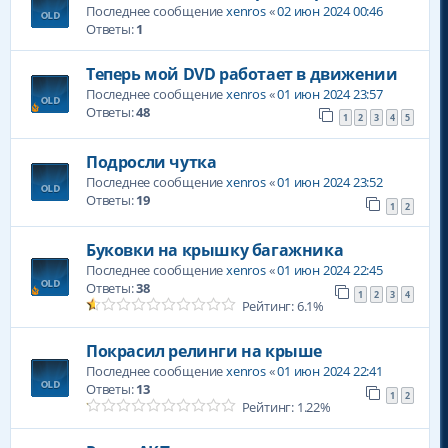
Последнее сообщение
xenros
«
02 июн 2024 00:46
Ответы:
1
Теперь мой DVD работает в движении
Последнее сообщение
xenros
«
01 июн 2024 23:57
Ответы:
48
1
2
3
4
5
Подросли чутка
Последнее сообщение
xenros
«
01 июн 2024 23:52
Ответы:
19
1
2
Буковки на крышку багажника
Последнее сообщение
xenros
«
01 июн 2024 22:45
Ответы:
38
1
2
3
4
Рейтинг: 6.1%
Покрасил релинги на крыше
Последнее сообщение
xenros
«
01 июн 2024 22:41
Ответы:
13
1
2
Рейтинг: 1.22%