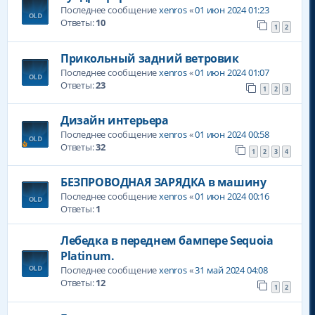
Последнее сообщение
xenros
«
01 июн 2024 01:23
Ответы:
10
1
2
Прикольный задний ветровик
Последнее сообщение
xenros
«
01 июн 2024 01:07
Ответы:
23
1
2
3
Дизайн интерьера
Последнее сообщение
xenros
«
01 июн 2024 00:58
Ответы:
32
1
2
3
4
БЕЗПРОВОДНАЯ ЗАРЯДКА в машину
Последнее сообщение
xenros
«
01 июн 2024 00:16
Ответы:
1
Лебедка в переднем бампере Sequoia
Platinum.
Последнее сообщение
xenros
«
31 май 2024 04:08
Ответы:
12
1
2