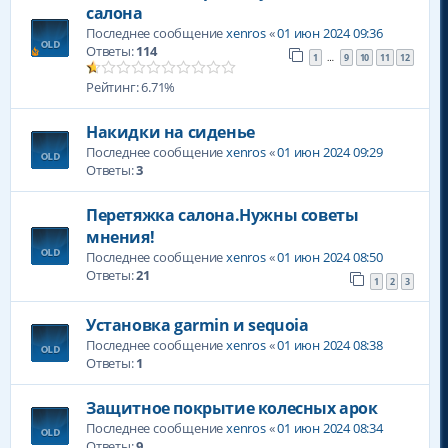
салона
Последнее сообщение
xenros
«
01 июн 2024 09:36
Ответы:
114
1
9
10
11
12
…
Рейтинг: 6.71%
Накидки на сиденье
Последнее сообщение
xenros
«
01 июн 2024 09:29
Ответы:
3
Перетяжка салона.Нужны советы
мнения!
Последнее сообщение
xenros
«
01 июн 2024 08:50
Ответы:
21
1
2
3
Установка garmin и sequoia
Последнее сообщение
xenros
«
01 июн 2024 08:38
Ответы:
1
Защитное покрытие колесных арок
Последнее сообщение
xenros
«
01 июн 2024 08:34
Ответы:
9