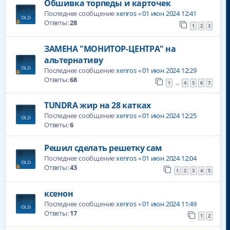
Обшивка торпеды и карточек
Последнее сообщение
xenros
«
01 июн 2024 12:41
Ответы:
28
1
2
3
ЗАМЕНА "МОНИТОР-ЦЕНТРА" на
альтернативу
Последнее сообщение
xenros
«
01 июн 2024 12:29
Ответы:
68
1
4
5
6
7
…
TUNDRA жир на 28 катках
Последнее сообщение
xenros
«
01 июн 2024 12:25
Ответы:
6
Решил сделать решетку сам
Последнее сообщение
xenros
«
01 июн 2024 12:04
Ответы:
43
1
2
3
4
5
ксенон
Последнее сообщение
xenros
«
01 июн 2024 11:49
Ответы:
17
1
2