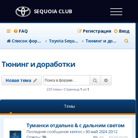
SEQUOIA CLUB
FAQ
Регистрация
Вход
П
Список форумов
Тоyota Sequoia c 2008 года
Тюнинг и доработки
о
и
Тюнинг и доработки
с
к
Поиск
Расширенны
Новая тема
233 темы • Страница
1
из
1
Темы
Туманки отдельно & с дальним светом
Последнее сообщение
xenros
«
30 май 2024 20:12
Ответы:
76