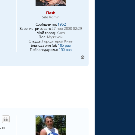
Flash
Site Admin
Сообщения:
1952
Зарегистрирован:
27 ноя 2008 02:29
Мой город:
Киев
Пол:
Мужской
Откуда:
Город-герой Киев
Благодарил (а):
185 раз
Поблагодарили:
150 раз
В
е
р
н
у
т
ь
с
я
к
н
а
ч
а
ь и
л
у