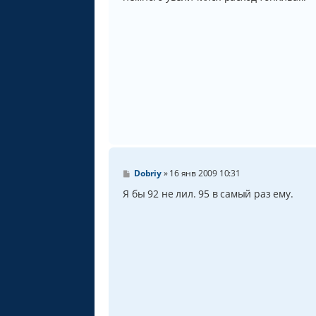
щ
е
н
и
е
С
Dobriy
»
16 янв 2009 10:31
о
о
Я бы 92 не лил. 95 в самый раз ему.
б
щ
е
н
и
е