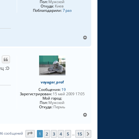
Пол:
Мужской
к
Откуда:
Киев
н
Поблагодарили:
7 раз
а
ч
а
л
у
В
е
р
н
у
т
ец :D
ь
с
я
voyager_prof
к
Сообщения:
19
н
Зарегистрирован:
15 май 2009 17:05
а
Мой город:
ч
Пол:
Мужской
а
Откуда:
Пермь
л
В
у
е
р
н
Страница
1
из
15
2
3
4
5
15
46 сообщений
1
След.
…
у