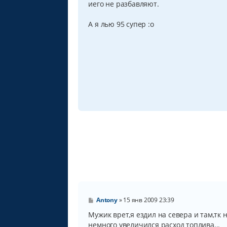
иего не разбавляют.
е
н
и
А я лью 95 супер :o
е
С
Antony
»
15 янв 2009 23:39
о
о
Мужик врет,я ездил на севера и там,тк 
б
немного увеличился расход топлива...