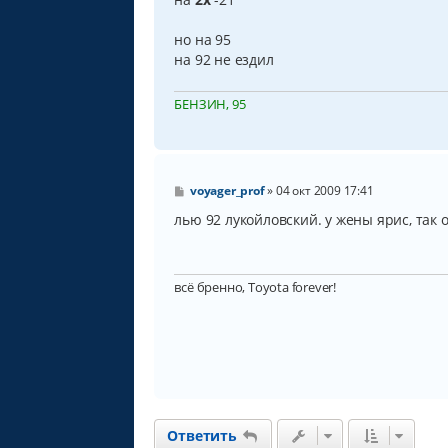
н
и
но на 95
е
на 92 не ездил
БЕНЗИН, 95
С
voyager_prof
»
04 окт 2009 17:41
о
о
лью 92 лукойловский. у жены ярис, так 
б
щ
е
н
всё бренно, Toyota forever!
и
е
Ответить