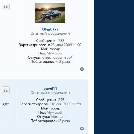
н
а
у
л
т
у
ь
с
я
Oleg6777
к
Опытный форумчанин
н
Сообщения:
733
а
Зарегистрирован:
23 июл 2009 11:02
ч
Мой город:
а
Пол:
Мужской
л
Откуда:
Киев, Город-Герой
Поблагодарили:
2 раза
у
В
е
р
н
pavel11
у
Опытный форумчанин
т
ь
Сообщения:
875
Зарегистрирован:
18 сен 2009 11:59
е 382
с
Мой город:
я
Пол:
Мужской
к
Откуда:
Москва
н
Поблагодарили:
2 раза
а
В
ч
е