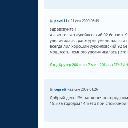
С
pavel11
»
21 сен 2009 08:49
о
о
здравсвуйте !
б
я лью только лукойловский 92 бензин. 9
щ
увеличилась , расход не уменьшился и со
е
н
всегда лил хороший лукойловский 92 бе
и
мощность немного увеличивалась ( это 
е
Лэнд Крузер 200 люкс 7 мест 2014 г.в БЕНЗИН, 
С
сергей
»
22 сен 2009 01:26
о
о
Добрый день !!!У нас конечно город по
б
15.5 за городом 14.5 это при спокойной 
щ
е
н
и
е