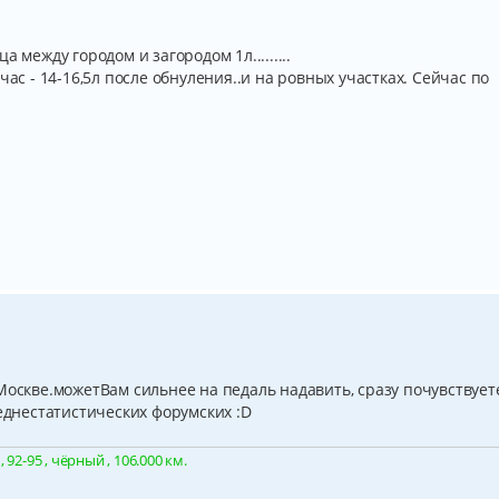
 между городом и загородом 1л.........
час - 14-16,5л после обнуления..и на ровных участках. Сейчас по
Москве.можетВам сильнее на педаль надавить, сразу почувствует
реднестатистических форумских :D
92-95 , чёрный , 106.000 км.