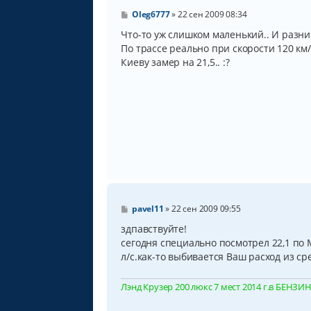
С
Oleg6777
»
22 сен 2009 08:34
о
о
Что-то уж слишком маленький.. И разница
б
По трассе реально при скорости 120 км/
щ
Киеву замер на 21,5.. :?
е
н
и
е
С
pavel11
»
22 сен 2009 09:55
о
о
здпавствуйте!
б
сегодня специально посмотрел 22,1 по 
щ
л/с.как-то выбивается Ваш расход из с
е
н
и
е
Лэнд Крузер 200 люкс 7 мест 2014 г.в БЕНЗИН, 