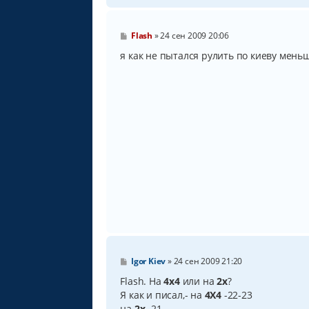
С
Flash
»
24 сен 2009 20:06
о
о
я как не пытался рулить по киеву мень
б
щ
е
н
и
е
С
Igor Kiev
»
24 сен 2009 21:20
о
о
Flash. На
4х4
или на
2х
?
б
Я как и писал,- на
4Х4
-22-23
щ
на
2х
-21
е