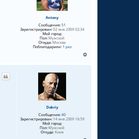
Antony
Сообщения:
51
Зарегистрирован:
02 янв 2009 02:34
Мой город:
Пол:
Мужской
Откуда:
Москва
Поблагодарили:
1 раз
В
е
р
н
у
т
ь
с
я
к
Dobriy
н
а
Сообщения:
40
ч
Зарегистрирован:
14 янв 2009 16:59
а
Мой город:
Пол:
Мужской
л
Откуда:
Киев
у