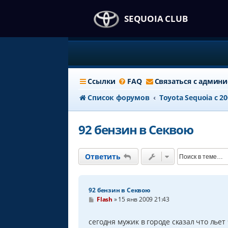
SEQUOIA CLUB
Ссылки
FAQ
Связаться с админ
Список форумов
Тоyota Sequoia c 2
92 бензин в Секвою
Ответить
92 бензин в Секвою
С
Flash
»
15 янв 2009 21:43
о
о
б
сегодня мужик в городе сказал что льет 
щ