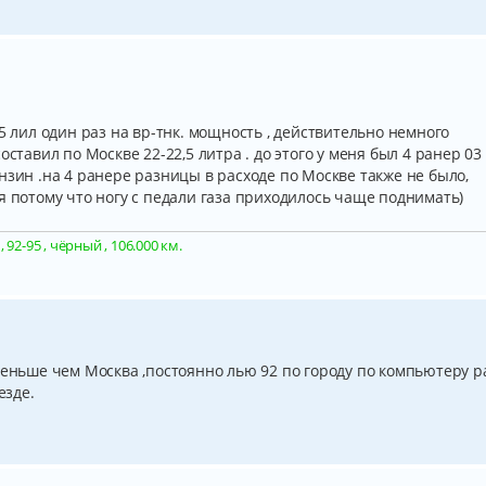
5 лил один раз на вр-тнк. мощность , действительно немного
ставил по Москве 22-22,5 литра . до этого у меня был 4 ранер 03
нзин .на 4 ранере разницы в расходе по Москве также не было,
я потому что ногу с педали газа приходилось чаще поднимать)
92-95 , чёрный , 106.000 км.
меньше чем Москва ,постоянно лью 92 по городу по компьютеру р
езде.