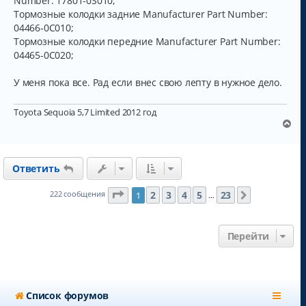
Number: 17801-0S010;
Тормозные колодки задние Manufacturer Part Number:
04466-0C010;
Тормозные колодки передние Manufacturer Part Number:
04465-0C020;
У меня пока все. Рад если внес свою лепту в нужное дело.
Toyota Sequoia 5,7 Limited 2012 год
В
е
р
н
Ответить
у
т
ь
Страница
1
из
23
2
3
4
5
23
222 сообщения
1
След.
…
с
я
к
Перейти
н
а
ч
а
л
Список форумов
у