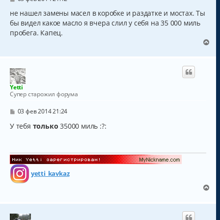
к
о
о
не нашел замены масел в коробке и раздатке и мостах. Ты
н
б
а
бы видел какое масло я вчера слил у себя на 35 000 миль
щ
ч
пробега. Капец.
е
а
н
В
и
л
е
е
у
р
н
у
т
Yetti
ь
Супер старожил форума
с
я
С
03 фев 2014 21:24
к
о
о
У тебя
только
35000 миль :?:
н
б
а
щ
ч
е
а
н
и
л
е
у
yetti_kavkaz
В
е
р
н