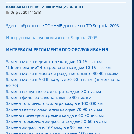
ВАЖНАЯ И ТОЧНАЯ ИНФОРМАЦИЯ ДЛЯ ТО
С
03 фев 2014 15:13
о
о
б
Здесь собраны все ТОЧНЫЕ данные по ТО Sequoia 2008-
щ
е
н
Инструкция на русском языке к Sequoia 2008-
и
е
ИНТЕРВАЛЫ РЕГЛАМЕНТНОГО ОБСЛУЖИВАНИЯ
Замена масла в двигателе каждые 10-15 тыс км
"Шприцевание" 4-х крестовин каждые 10-15 тыс км
Замена масла в мостах и раздатке каждые 30-40 тыс.км
Замена масла в АКПП каждые 50-90 тыс км. ( я меняю на
60-70)
Замена воздушного фильтра каждые 30 тыс км
Замена фильтра салона каждые 30 тыс км
Замена топливного фильтра каждые 100 000 км
Замена свечей зажигания каждые 70-90 тыс км
Замены приводного ремня каждые 60-90 тыс км
Замена тормозной жидкости каждые 30-60 тыс км
Замена жидкости в ГУР каждые 90 тыс км
Замена охлаждающей жид. каждые 100 тыс км