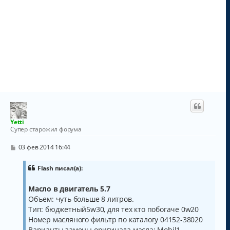
Yetti
Супер старожил форума
С
03 фев 2014 16:44
о
о
б
Flash писал(а):
щ
е
Масло в двигатель 5.7
н
и
Объем: чуть больше 8 литров.
е
Тип: бюджетный5w30, для тех кто побогаче 0w20
Номер масляного фильтр по каталогу 04152-38020
Варианты замены оригинала масла: Mobil1