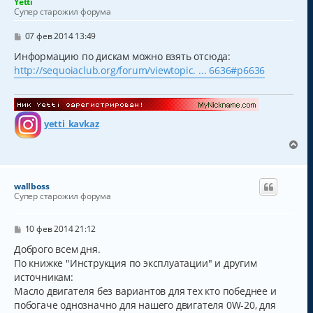
Yetti
ь
Супер старожил форума
с
я
С
07 фев 2014 13:49
к
о
о
Информацию по дискам можно взять отсюда:
н
б
а
http://sequoiaclub.org/forum/viewtopic. ... 6636#p6636
щ
ч
е
а
н
и
л
е
у
yetti_kavkaz
В
е
р
н
wallboss
у
Супер старожил форума
т
ь
с
С
10 фев 2014 21:12
о
я
о
Доброго всем дня.
к
б
По книжке "Инструкция по эксплуатации" и другим
н
щ
а
источникам:
е
н
ч
Масло двигателя без вариантов для тех кто победнее и
и
а
побогаче однозначно для нашего двигателя 0W-20, для
е
л