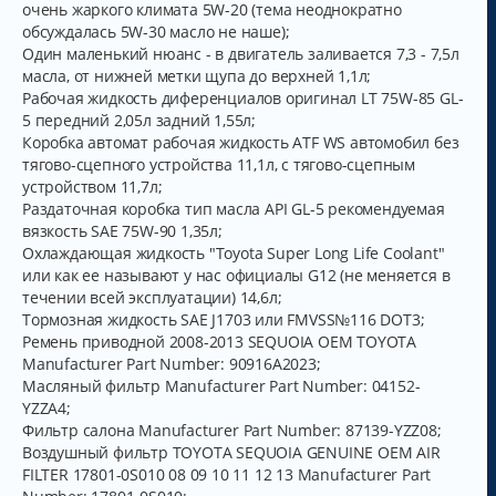
очень жаркого климата 5W-20 (тема неоднократно
у
обсуждалась 5W-30 масло не наше);
Один маленький нюанс - в двигатель заливается 7,3 - 7,5л
масла, от нижней метки щупа до верхней 1,1л;
Рабочая жидкость диференциалов оригинал LT 75W-85 GL-
5 передний 2,05л задний 1,55л;
Коробка автомат рабочая жидкость ATF WS автомобил без
тягово-сцепного устройства 11,1л, с тягово-сцепным
устройством 11,7л;
Раздаточная коробка тип масла API GL-5 рекомендуемая
вязкость SAE 75W-90 1,35л;
Охлаждающая жидкость "Toyota Super Long Life Coolant"
или как ее называют у нас официалы G12 (не меняется в
течении всей эксплуатации) 14,6л;
Тормозная жидкость SAE J1703 или FMVSS№116 DOT3;
Ремень приводной 2008-2013 SEQUOIA OEM TOYOTA
Manufacturer Part Number: 90916A2023;
Масляный фильтр Manufacturer Part Number: 04152-
YZZA4;
Фильтр салона Manufacturer Part Number: 87139-YZZ08;
Воздушный фильтр TOYOTA SEQUOIA GENUINE OEM AIR
FILTER 17801-0S010 08 09 10 11 12 13 Manufacturer Part