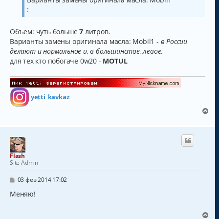
:
Объем: чуть больше
7
литров.
Варианты замены оригинала масла: Mobil1 -
в России
делают и нормальное и, в большинстве, левое.
для тех кто побогаче 0w20 -
MOTUL
yetti_kavkaz
В
е
р
н
у
т
Flash
ь
Site Admin
с
я
С
03 фев 2014 17:02
к
о
о
Меняю!
н
б
а
щ
ч
е
В
а