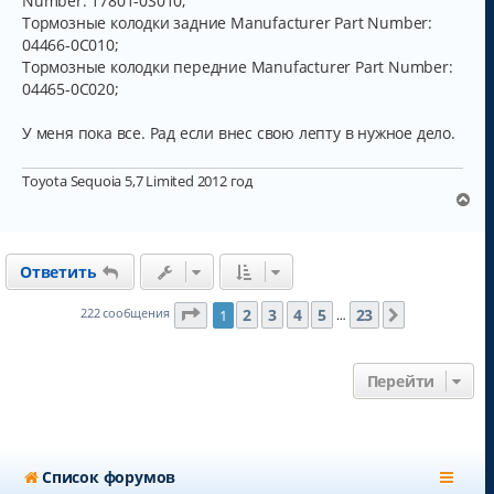
Number: 17801-0S010;
Тормозные колодки задние Manufacturer Part Number:
04466-0C010;
Тормозные колодки передние Manufacturer Part Number:
04465-0C020;
У меня пока все. Рад если внес свою лепту в нужное дело.
Toyota Sequoia 5,7 Limited 2012 год
В
е
р
н
Ответить
у
т
ь
Страница
1
из
23
2
3
4
5
23
222 сообщения
1
След.
…
с
я
к
Перейти
н
а
ч
а
л
Список форумов
у