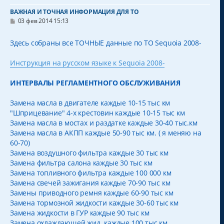
ВАЖНАЯ И ТОЧНАЯ ИНФОРМАЦИЯ ДЛЯ ТО
С
03 фев 2014 15:13
о
о
б
Здесь собраны все ТОЧНЫЕ данные по ТО Sequoia 2008-
щ
е
н
Инструкция на русском языке к Sequoia 2008-
и
е
ИНТЕРВАЛЫ РЕГЛАМЕНТНОГО ОБСЛУЖИВАНИЯ
Замена масла в двигателе каждые 10-15 тыс км
"Шприцевание" 4-х крестовин каждые 10-15 тыс км
Замена масла в мостах и раздатке каждые 30-40 тыс.км
Замена масла в АКПП каждые 50-90 тыс км. ( я меняю на
60-70)
Замена воздушного фильтра каждые 30 тыс км
Замена фильтра салона каждые 30 тыс км
Замена топливного фильтра каждые 100 000 км
Замена свечей зажигания каждые 70-90 тыс км
Замены приводного ремня каждые 60-90 тыс км
Замена тормозной жидкости каждые 30-60 тыс км
Замена жидкости в ГУР каждые 90 тыс км
Замена охлаждающей жид. каждые 100 тыс км