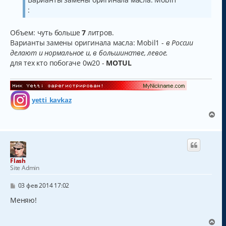
:
Объем: чуть больше
7
литров.
Варианты замены оригинала масла: Mobil1 -
в России
делают и нормальное и, в большинстве, левое.
для тех кто побогаче 0w20 -
MOTUL
yetti_kavkaz
В
е
р
н
у
т
Flash
ь
Site Admin
с
я
С
03 фев 2014 17:02
к
о
о
Меняю!
н
б
а
щ
ч
е
В
а