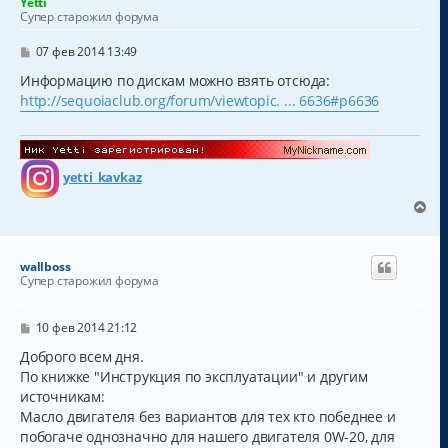
Yetti
ь
Супер старожил форума
с
я
С
07 фев 2014 13:49
к
о
о
Информацию по дискам можно взять отсюда:
н
б
а
http://sequoiaclub.org/forum/viewtopic. ... 6636#p6636
щ
ч
е
а
н
и
л
е
у
yetti_kavkaz
В
е
р
н
wallboss
у
Супер старожил форума
т
ь
с
С
10 фев 2014 21:12
о
я
о
Доброго всем дня.
к
б
По книжке "Инструкция по эксплуатации" и другим
н
щ
а
источникам:
е
н
ч
Масло двигателя без вариантов для тех кто победнее и
и
а
побогаче однозначно для нашего двигателя 0W-20, для
е
л