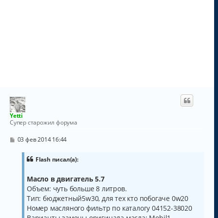
Yetti
Супер старожил форума
С
03 фев 2014 16:44
о
о
б
Flash писал(а):
щ
е
Масло в двигатель 5.7
н
и
Объем: чуть больше 8 литров.
е
Тип: бюджетный5w30, для тех кто побогаче 0w20
Номер масляного фильтр по каталогу 04152-38020
Варианты замены оригинала масла: Mobil1