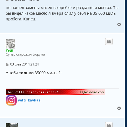
к
о
о
не нашел замены масел в коробке и раздатке и мостах. Ты
н
б
а
бы видел какое масло я вчера слил у себя на 35 000 миль
щ
ч
пробега. Капец.
е
а
н
В
и
л
е
е
у
р
н
у
т
Yetti
ь
Супер старожил форума
с
я
С
03 фев 2014 21:24
к
о
о
У тебя
только
35000 миль :?:
н
б
а
щ
ч
е
а
н
и
л
е
у
yetti_kavkaz
В
е
р
н