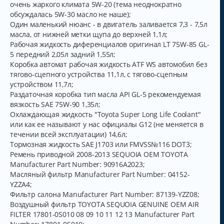
очень жаркого климата 5W-20 (тема неоднократно
у
обсуждалась 5W-30 масло не наше);
Один маленький нюанс - в двигатель заливается 7,3 - 7,5л
масла, от нижней метки щупа до верхней 1,1л;
Рабочая жидкость диференциалов оригинал LT 75W-85 GL-
5 передний 2,05л задний 1,55л;
Коробка автомат рабочая жидкость ATF WS автомобил без
тягово-сцепного устройства 11,1л, с тягово-сцепным
устройством 11,7л;
Раздаточная коробка тип масла API GL-5 рекомендуемая
вязкость SAE 75W-90 1,35л;
Охлаждающая жидкость "Toyota Super Long Life Coolant"
или как ее называют у нас официалы G12 (не меняется в
течении всей эксплуатации) 14,6л;
Тормозная жидкость SAE J1703 или FMVSS№116 DOT3;
Ремень приводной 2008-2013 SEQUOIA OEM TOYOTA
Manufacturer Part Number: 90916A2023;
Масляный фильтр Manufacturer Part Number: 04152-
YZZA4;
Фильтр салона Manufacturer Part Number: 87139-YZZ08;
Воздушный фильтр TOYOTA SEQUOIA GENUINE OEM AIR
FILTER 17801-0S010 08 09 10 11 12 13 Manufacturer Part