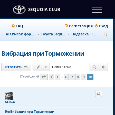
SEQUOIA CLUB
FAQ
Регистрация
Вход
П
Список форумов
Тоyota Sequoia c 2008 года
Подвеска, Рулевая
о
и
Вибрация при Торможении
с
к
Поиск
Расш
Ответить
Страница
10
из
10
1
6
7
8
9
97 сообщений
10
Пред.
…
SERGO
Re: Вибрация при Торможении