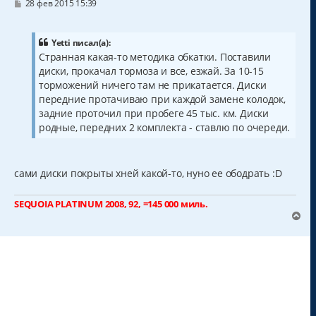
С
28 фев 2015 15:39
о
о
б
щ
Yetti писал(а):
е
Странная какая-то методика обкатки. Поставили
н
диски, прокачал тормоза и все, езжай. За 10-15
и
е
торможений ничего там не прикатается. Диски
передние протачиваю при каждой замене колодок,
задние проточил при пробеге 45 тыс. км. Диски
родные, передних 2 комплекта - ставлю по очереди.
сами диски покрыты хней какой-то, нуно ее ободрать :D
SEQUOIA PLATINUM 2008, 92, =145 000 миль.
В
е
р
н
у
т
ь
с
я