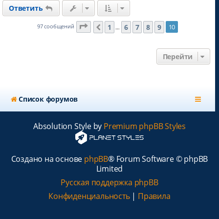
н
Ответить
у
т
ь
Страница
10
из
10
1
6
7
8
9
97 сообщений
10
Пред.
…
с
я
к
Перейти
н
а
ч
а
л
Список форумов
у
Absolution Style by
Premium phpBB Styles
Создано на основе
phpBB
® Forum Software © phpBB
Limited
Русская поддержка phpBB
Конфиденциальность
|
Правила