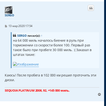
р
н
у
т
SERGO
ь
с
С
я
13 мар 2020 17:54
о
к
о
н
б
SERGO
писал(а):
↑
а
щ
на 64 000 миль началось биение в руль при
ч
е
торможении со скорости более 100. Первый раз
н
а
и
такое было при пробеге 30 000 миль. :( Заказал в
л
е
у
штатах такие:
Каюсь! После пробега в 102 000 км решил проточить эти
диски.
SEQUOIA PLATINUM 2008, 92, =145 000 миль.
В
е
р