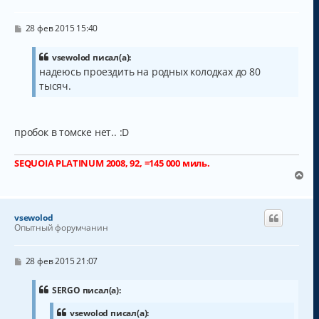
С
28 фев 2015 15:40
о
о
б
vsewolod писал(а):
щ
надеюсь проездить на родных колодках до 80
е
тысяч.
н
и
е
пробок в томске нет.. :D
SEQUOIA PLATINUM 2008, 92, =145 000 миль.
В
е
р
н
vsewolod
у
Опытный форумчанин
т
ь
с
С
28 фев 2015 21:07
о
я
о
к
б
SERGO писал(а):
н
щ
а
е
vsewolod писал(а):