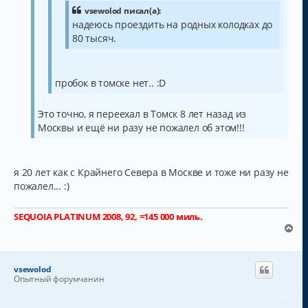
и
л
vsewolod писал(а):
е
у
надеюсь проездить на родных колодках до
80 тысяч.
пробок в томске нет.. :D
Это точно, я переехал в Томск 8 лет назад из
Москвы и ещё ни разу не пожалел об этом!!!
я 20 лет как с Крайнего Севера в Москве и тоже ни разу не
пожалел... :)
SEQUOIA PLATINUM 2008, 92, =145 000 миль.
В
е
р
н
vsewolod
у
Опытный форумчанин
т
ь