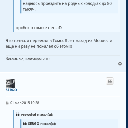
н
ч
надеюсь проездить на родных колодках до 80
и
а
е
тысяч.
л
у
пробок в томске нет.. :D
Это точно, я переехал в Томск 8 лет назад из Москвы и
ещё ни разу не пожалел об этом!!!
бензин 92, Платинум 2013
В
е
р
н
у
т
SERGO
ь
с
С
я
01 мар 2015 10:38
о
к
о
н
б
vsewolod писал(а):
а
щ
ч
е
SERGO писал(а):
н
а