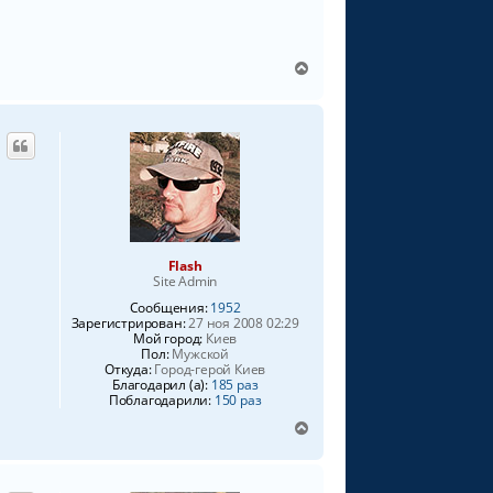
В
е
р
н
у
т
ь
с
я
к
н
Flash
а
Site Admin
ч
Сообщения:
1952
а
Зарегистрирован:
27 ноя 2008 02:29
л
Мой город:
Киев
у
Пол:
Мужской
Откуда:
Город-герой Киев
Благодарил (а):
185 раз
Поблагодарили:
150 раз
В
е
р
н