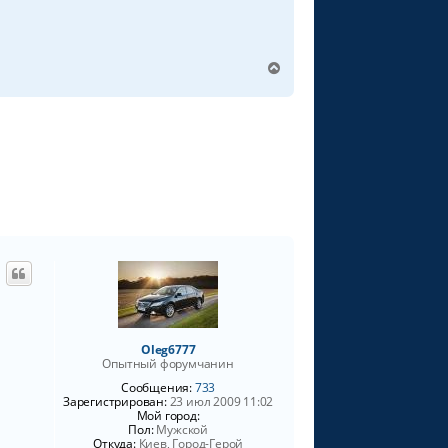
В
е
р
н
у
т
ь
с
я
к
н
а
ч
а
л
у
Oleg6777
Опытный форумчанин
Сообщения:
733
Зарегистрирован:
23 июл 2009 11:02
Мой город:
Пол:
Мужской
Откуда:
Киев, Город-Герой