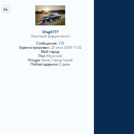
н
у
т
ь
с
я
Oleg6777
к
Опытный форумчанин
н
Сообщения:
733
а
Зарегистрирован:
23 июл 2009 11:02
ч
Мой город:
а
Пол:
Мужской
л
Откуда:
Киев, Город-Герой
Поблагодарили:
2 раза
у