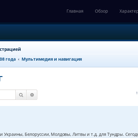
Главная
Обзор
Характе
истрацией
008 года
Мультимедия и навигация
Г
1
Поиск
Расширенный поиск
и Украины, Белоруссии, Молдовы, Литвы и т.д. для Тундры. Сегод