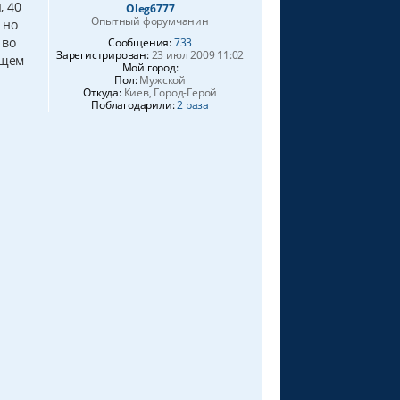
, 40
Oleg6777
Опытный форумчанин
 но
 во
Сообщения:
733
Зарегистрирован:
23 июл 2009 11:02
бщем
Мой город:
Пол:
Мужской
Откуда:
Киев, Город-Герой
Поблагодарили:
2 раза