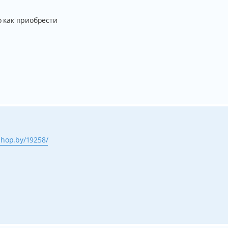
о как приобрести
.shop.by/19258/