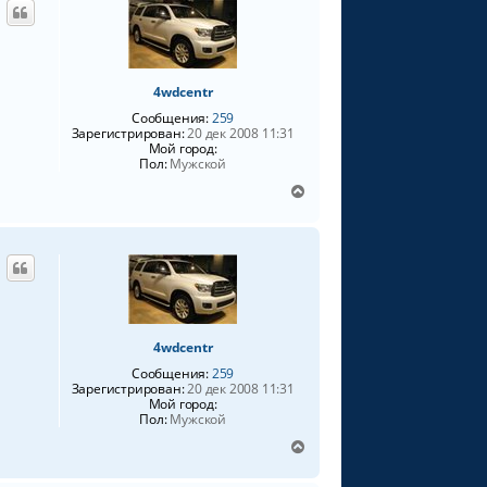
у
т
ь
с
я
4wdcentr
к
Сообщения:
259
н
Зарегистрирован:
20 дек 2008 11:31
а
Мой город:
ч
Пол:
Мужской
а
В
л
е
у
р
н
у
т
ь
с
я
4wdcentr
к
Сообщения:
259
н
Зарегистрирован:
20 дек 2008 11:31
а
Мой город:
ч
Пол:
Мужской
а
В
л
е
у
р