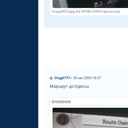
Image0023.jpg (42.99 КБ) 33493 просмотра
С
Oleg6777
»
30 авг 2009 18:27
о
о
Маршрут до Одессы
б
щ
е
н
ВЛОЖЕНИЯ
и
е