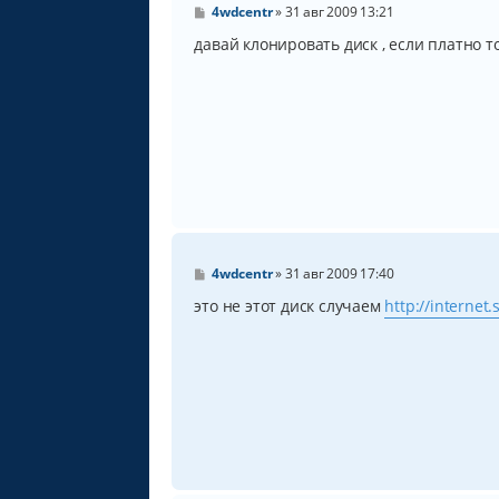
С
4wdcentr
»
31 авг 2009 13:21
о
о
давай клонировать диск , если платно т
б
щ
е
н
и
е
С
4wdcentr
»
31 авг 2009 17:40
о
о
это не этот диск случаем
http://internet
б
щ
е
н
и
е