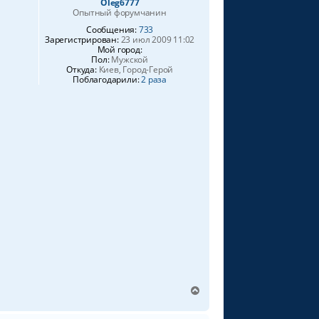
Oleg6777
к
Опытный форумчанин
н
Сообщения:
733
а
Зарегистрирован:
23 июл 2009 11:02
ч
Мой город:
а
Пол:
Мужской
л
Откуда:
Киев, Город-Герой
Поблагодарили:
2 раза
у
В
е
р