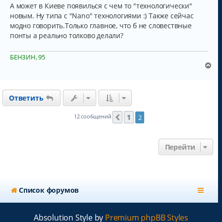
А может в Киеве появилься с чем то "технологически"
новым. Ну типа с "Nano" технологиями :) Также сейчас
модно говорить.Только главное, что б не словествные
понты а реально толково делали?
БЕНЗИН, 95
В
е
р
н
Ответить
у
т
ь
1
12 сообщений
2
Пред.
с
я
к
Перейти
н
а
ч
а
л
Список форумов
у
Absolution Style by
Premium phpBB Styles