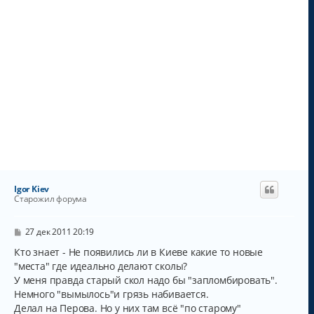
Igor Kiev
Старожил форума
С
27 дек 2011 20:19
о
о
Кто знает - Не появились ли в Киеве какие то новые
б
"места" где идеально делают сколы?
щ
У меня правда старый скол надо бы "запломбировать".
е
н
Немного "вымылось"и грязь набивается.
и
Делал на Перова. Но у них там всё "по старому"
е