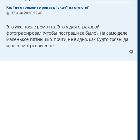
Re: Где отремонтировать "скол" на стекле?
С
13 янв 2010 12:49
о
о
б
Это уже после ремонта. Это я для страховой
щ
фотографировал (чтобы пострашнее было). На само деле
е
н
маленькое пятнышко, почти не видно, как будто грязь. да
и
и не в смотровой зоне.
е
В
е
р
н
у
т
ь
с
я
к
н
а
ч
а
л
у