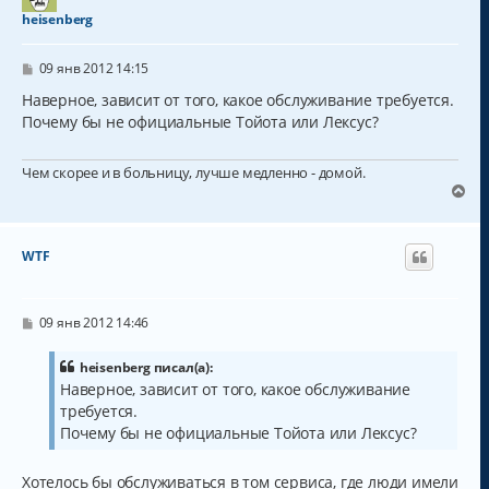
т
heisenberg
ь
с
С
я
09 янв 2012 14:15
о
к
о
Наверное, зависит от того, какое обслуживание требуется.
н
б
Почему бы не официальные Тойота или Лексус?
а
щ
ч
е
н
а
Чем скорее и в больницу, лучше медленно - домой.
и
л
е
В
у
е
р
н
WTF
у
т
ь
с
С
09 янв 2012 14:46
о
я
о
к
б
heisenberg писал(а):
н
щ
Наверное, зависит от того, какое обслуживание
а
е
требуется.
н
ч
и
а
Почему бы не официальные Тойота или Лексус?
е
л
у
Хотелось бы обслуживаться в том сервиса, где люди имели