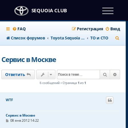
SEQUOIA CLUB
FAQ
Регистрация
Вход
П
Список форумов
Тоyota Sequoia c 2008 года
ТО и СТО
о
и
Сервис в Москве
с
к
Поиск
Расш
Ответить
6 сообщений • Страница
1
из
1
WTF
Сервис в Москве
С
08 янв 2012 14:22
о