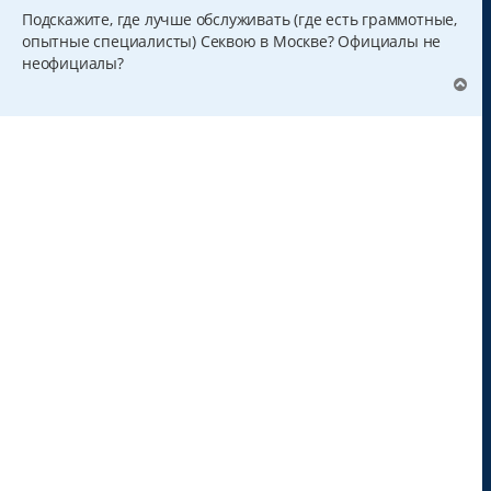
о
б
Подскажите, где лучше обслуживать (где есть граммотные,
щ
опытные специалисты) Секвою в Москве? Официалы не
е
н
неофициалы?
и
В
е
е
р
н
у
т
ь
с
я
к
н
а
ч
а
л
у