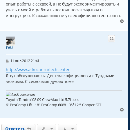
опыт работы с секвоей, а не будут экспериментировать и
учась с моей и работать постоянно заглядывая в
инструкцию. К сожалению не у всех официалов есть опыт.
В
е
р
н
у
т
FAU
ь
с
С
я
11 янв 2012 21:41
о
к
о
http://www.askocar.ru/techcenter
н
б
Я тут обслуживаюсь. Дешевле официалов и с Тундрами
а
щ
ч
е
знакомы. С секвоямия думаю тоже
н
а
и
л
е
у
Toyota Tundra '08-09 CrewMax Ltd 5.7L 4x4
6" ProComp Lift - 18" ProComp 6088 - 35*12,5 Cooper STT
В
е
р
н
Ответить
у