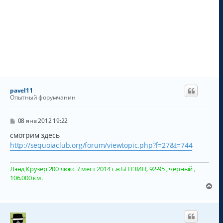
pavel11
Опытный форумчанин
С
08 янв 2012 19:22
о
о
смотрим здесь
б
http://sequoiaclub.org/forum/viewtopic.php?f=27&t=744
щ
е
н
Лэнд Крузер 200 люкс 7 мест 2014 г.в БЕНЗИН, 92-95 , чёрный ,
и
е
106.000 км.
В
е
р
н
у